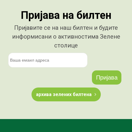
Пријава на билтен
Пријавите се на наш билтен и будите
информисани о активностима Зелене
столице
архива зелених билтена