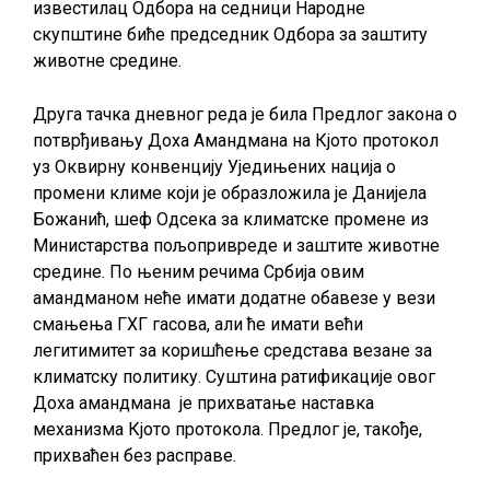
известилац Одбора на седници Народне
скупштине биће председник Одбора за заштиту
животне средине.
Друга тачка дневног реда је била Предлог закона о
потврђивању Доха Амандмана на Кјото протокол
уз Оквирну конвенцију Уједињених нација о
промени климе који је образложила је Данијела
Божанић, шеф Одсека за климатске промене из
Министарства пољопривреде и заштите животне
средине. По њеним речима Србија овим
амандманом неће имати додатне обавезе у вези
смањења ГХГ гасова, али ће имати већи
легитимитет за коришћење средстава везане за
климатску политику. Суштина ратификације овог
Доха амандмана је прихватање наставка
механизма Кјото протокола. Предлог је, такође,
прихваћен без расправе.