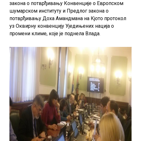
закона о потврђивању Конвенције о Европском
шумарском институту и Предлог закона о
потврђивању Доха Амандмана на Кјото протокол
уз Оквирну конвенцију Уједињених нација о
промени климе, које је поднела Влада.