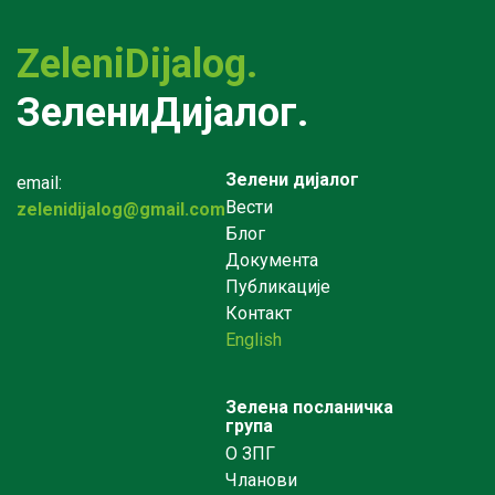
ZeleniDijalog.
ЗелениДијалог.
Зелени дијалог
email:
Вести
zelenidijalog@gmail.com
Блог
Документа
Публикације
Контакт
English
Зелена посланичка
група
О ЗПГ
Чланови