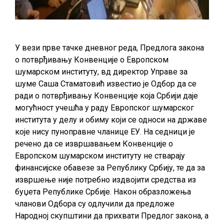
У вези прве тачке дневног реда, Предлога закона
о потврђивању Конвенције о Европском
шумарском институту, вд директор Управе за
шуме Саша Стаматовић известио је Одбор да се
ради о потврђивању Конвенције која Србији даје
могућност учешћа у раду Европског шумарског
института у делу и обиму који се односи на државе
које нису пуноправне чланице ЕУ. На седници је
речено да се извршавањем Конвенције о
Европском шумарском институту не стварају
финансијске обавезе за Републику Србију, те да за
извршење није потребно издвојити средства из
буџета Републике Србије. Након образложења
чланови Одбора су одлучили да предложе
Народној скупштини да прихвати Предлог закона, а