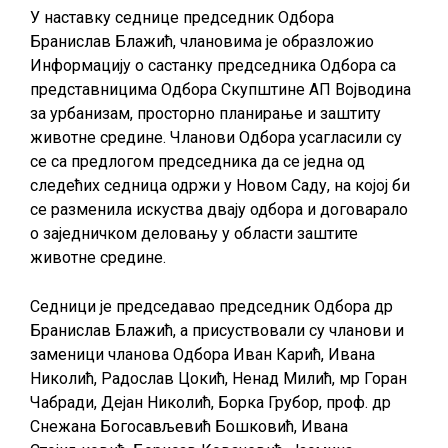
У наставку седнице председник Одбора
Бранислав Блажић, члановима је образложио
Информацију о састанку председника Одбора са
представницима Одбора Скупштине АП Војводина
за урбанизам, просторно планирање и заштиту
животне средине. Чланови Одбора усагласили су
се са предлогом председника да се једна од
следећих седница одржи у Новом Саду, на којој би
се разменила искуства двају одбора и договарало
о заједничком деловању у области заштите
животне средине.
Седници је председавао председник Одбора др
Бранислав Блажић, а присуствовали су чланови и
заменици чланова Одбора Иван Карић, Ивана
Николић, Радослав Цокић, Ненад Милић, мр Горан
Чабради, Дејан Николић, Борка Грубор, проф. др
Снежана Богосављевић Бошковић, Ивана