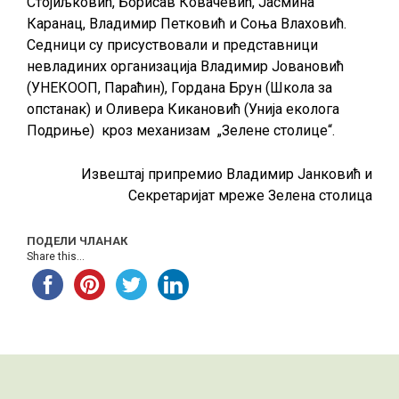
Стојиљковић, Борисав Ковачевић, Јасмина
Каранац, Владимир Петковић и Соња Влаховић.
Седници су присуствовали и представници
невладиних организација Владимир Јовановић
(УНЕКООП, Параћин), Гордана Брун (Школа за
опстанак) и Оливера Кикановић (Унија еколога
Подриње) кроз механизам „Зелене столице“.
Извештај припремио Владимир Јанковић и
Секретаријат мреже Зелена столица
ПОДЕЛИ ЧЛАНАК
Share this...