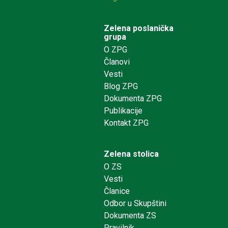
Zelena poslanička
grupa
O ZPG
Članovi
Vesti
Blog ZPG
Dokumenta ZPG
Publikacije
Kontakt ZPG
Zelena stolica
O ZS
Vesti
Članice
Odbor u Skupštini
Dokumenta ZS
Pravilnik