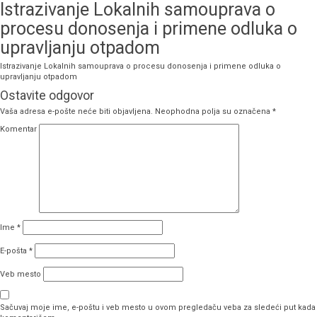
Istrazivanje Lokalnih samouprava o
procesu donosenja i primene odluka o
upravljanju otpadom
Istrazivanje Lokalnih samouprava o procesu donosenja i primene odluka o
upravljanju otpadom
Ostavite odgovor
Vaša adresa e-pošte neće biti objavljena.
Neophodna polja su označena
*
Komentar
Ime
*
E-pošta
*
Veb mesto
Sačuvaj moje ime, e-poštu i veb mesto u ovom pregledaču veba za sledeći put kada