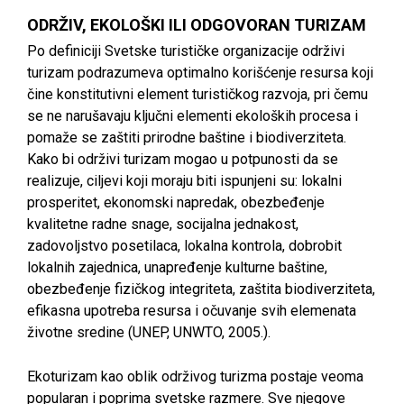
ODRŽIV, EKOLOŠKI ILI ODGOVORAN TURIZAM
Po definiciji Svetske turističke organizacije održivi
turizam podrazumeva optimalno korišćenje resursa koji
čine konstitutivni element turističkog razvoja, pri čemu
se ne narušavaju ključni elementi ekoloških procesa i
pomaže se zaštiti prirodne baštine i biodiverziteta.
Kako bi održivi turizam mogao u potpunosti da se
realizuje, ciljevi koji moraju biti ispunjeni su: lokalni
prosperitet, ekonomski napredak, obezbeđenje
kvalitetne radne snage, socijalna jednakost,
zadovoljstvo posetilaca, lokalna kontrola, dobrobit
lokalnih zajednica, unapređenje kulturne baštine,
obezbeđenje fizičkog integriteta, zaštita biodiverziteta,
efikasna upotreba resursa i očuvanje svih elemenata
životne sredine (UNEP, UNWTO, 2005.).
Ekoturizam kao oblik održivog turizma postaje veoma
popularan i poprima svetske razmere. Sve njegove