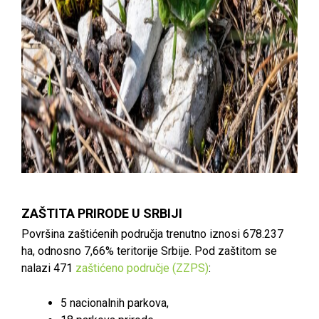
ZAŠTITA PRIRODE U SRBIJI
Površina zaštićenih područja trenutno iznosi 678.237
ha, odnosno 7,66% teritorije Srbije. Pod zaštitom se
nalazi 471
zaštićeno područje (ZZPS)
:
5 nacionalnih parkova,