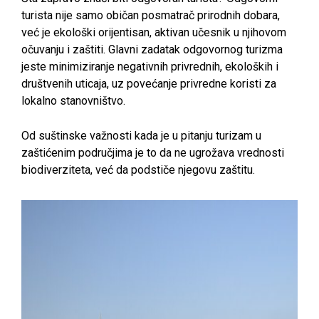
turista nije samo običan posmatrač prirodnih dobara,
već je ekološki orijentisan, aktivan učesnik u njihovom
očuvanju i zaštiti. Glavni zadatak odgovornog turizma
jeste minimiziranje negativnih privrednih, ekoloških i
društvenih uticaja, uz povećanje privredne koristi za
lokalno stanovništvo.
Od suštinske važnosti kada je u pitanju turizam u
zaštićenim područjima je to da ne ugrožava vrednosti
biodiverziteta, već da podstiče njegovu zaštitu.