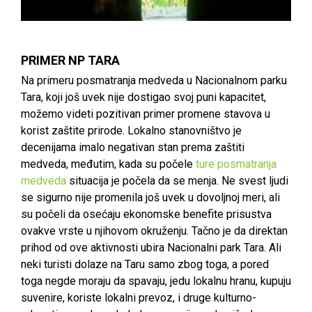
PRIMER NP TARA
Na primeru posmatranja medveda u Nacionalnom parku
Tara, koji još uvek nije dostigao svoj puni kapacitet,
možemo videti pozitivan primer promene stavova u
korist zaštite prirode. Lokalno stanovništvo je
decenijama imalo negativan stan prema zaštiti
medveda, međutim, kada su počele
ture posmatranja
medveda
situacija je počela da se menja. Ne svest ljudi
se sigurno nije promenila još uvek u dovoljnoj meri, ali
su počeli da osećaju ekonomske benefite prisustva
ovakve vrste u njihovom okruženju. Tačno je da direktan
prihod od ove aktivnosti ubira Nacionalni park Tara. Ali
neki turisti dolaze na Taru samo zbog toga, a pored
toga negde moraju da spavaju, jedu lokalnu hranu, kupuju
suvenire, koriste lokalni prevoz, i druge kulturno-