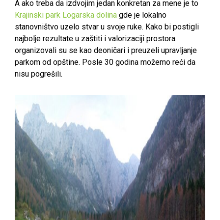
A ako treba da izdvojim jedan konkretan za mene je to
Krajinski park Logarska dolina
gde je lokalno
stanovništvo uzelo stvar u svoje ruke. Kako bi postigli
najbolje rezultate u zaštiti i valorizaciji prostora
organizovali su se kao deoničari i preuzeli upravljanje
parkom od opštine. Posle 30 godina možemo reći da
nisu pogrešili.