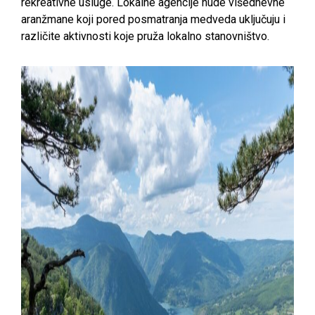
rekreativne usluge. Lokalne agencije nude višednevne
aranžmane koji pored posmatranja medveda uključuju i
različite aktivnosti koje pruža lokalno stanovništvo.