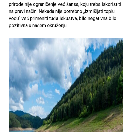
prirode nije ograničenje već šansa, koju treba iskoristiti
na pravi način. Nekada nije potrebno „izmišljati toplu
vodu“ već primeniti tuđa iskustva, bilo negativna bilo
pozitivna u našem okruženju.