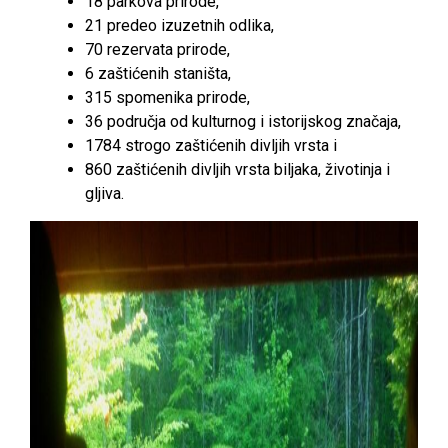
18 parkova prirode,
21 predeo izuzetnih odlika,
70 rezervata prirode,
6 zaštićenih staništa,
315 spomenika prirode,
36 područja od kulturnog i istorijskog značaja,
1784 strogo zaštićenih divljih vrsta i
860 zaštićenih divljih vrsta biljaka, životinja i
gljiva.