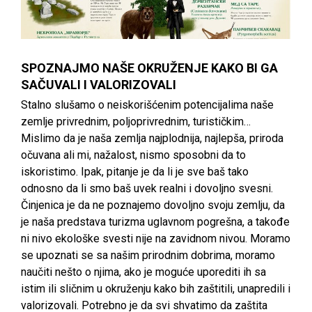
SPOZNAJMO NAŠE OKRUŽENJE KAKO BI GA
SAČUVALI I VALORIZOVALI
Stalno slušamo o neiskorišćenim potencijalima naše
zemlje privrednim, poljoprivrednim, turističkim…
Mislimo da je naša zemlja najplodnija, najlepša, priroda
očuvana ali mi, nažalost, nismo sposobni da to
iskoristimo. Ipak, pitanje je da li je sve baš tako
odnosno da li smo baš uvek realni i dovoljno svesni.
Činjenica je da ne poznajemo dovoljno svoju zemlju, da
je naša predstava turizma uglavnom pogrešna, a takođe
ni nivo ekološke svesti nije na zavidnom nivou. Moramo
se upoznati se sa našim prirodnim dobrima, moramo
naučiti nešto o njima, ako je moguće uporediti ih sa
istim ili sličnim u okruženju kako bih zaštitili, unapredili i
valorizovali. Potrebno je da svi shvatimo da zaštita