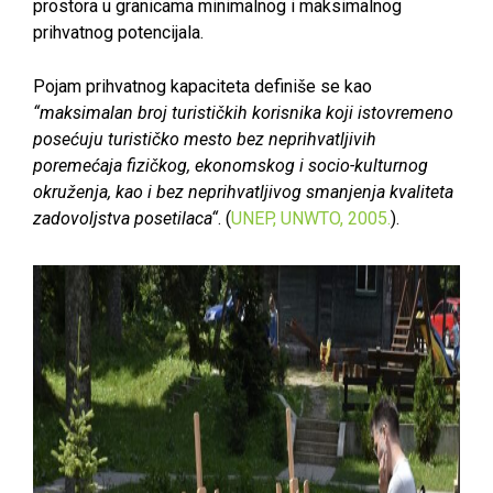
prostora u granicama minimalnog i maksimalnog
prihvatnog potencijala.
Pojam prihvatnog kapaciteta definiše se kao
“maksimalan broj turističkih korisnika koji istovremeno
posećuju turističko mesto bez neprihvatljivih
poremećaja fizičkog, ekonomskog i socio-kulturnog
okruženja, kao i bez neprihvatljivog smanjenja kvaliteta
zadovoljstva posetilaca“
. (
UNEP, UNWTO, 2005.
).