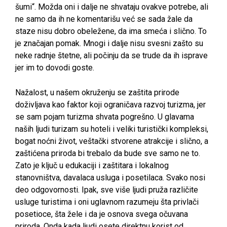
šumi“. Možda oni i dalje ne shvataju ovakve potrebe, ali
ne samo da ih ne komentarišu već se sada žale da
staze nisu dobro obeležene, da ima smeća i slično. To
je značajan pomak. Mnogi i dalje nisu svesni zašto su
neke radnje štetne, ali počinju da se trude da ih isprave
jer im to dovodi goste.
Nažalost, u našem okruženju se zaštita prirode
doživljava kao faktor koji ograničava razvoj turizma, jer
se sam pojam turizma shvata pogrešno. U glavama
naših ljudi turizam su hoteli i veliki turistički kompleksi,
bogat noćni život, veštački stvorene atrakcije i slično, a
zaštićena priroda bi trebalo da bude sve samo ne to.
Zato je ključ u edukaciji i zaštitara i lokalnog
stanovništva, davalaca usluga i posetilaca. Svako nosi
deo odgovornosti. Ipak, sve više ljudi pruža različite
usluge turistima i oni uglavnom razumeju šta privlači
posetioce, šta žele i da je osnova svega očuvana
priroda. Onda kada ljudi osete direktnu korist od