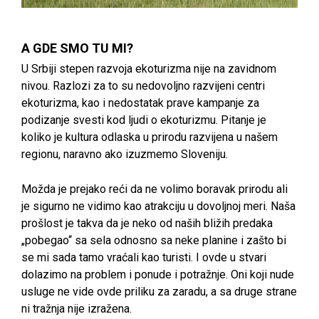
A GDE SMO TU MI?
U Srbiji stepen razvoja ekoturizma nije na zavidnom
nivou. Razlozi za to su nedovoljno razvijeni centri
ekoturizma, kao i nedostatak prave kampanje za
podizanje svesti kod ljudi o ekoturizmu. Pitanje je
koliko je kultura odlaska u prirodu razvijena u našem
regionu, naravno ako izuzmemo Sloveniju.
Možda je prejako reći da ne volimo boravak prirodu ali
je sigurno ne vidimo kao atrakciju u dovoljnoj meri. Naša
prošlost je takva da je neko od naših bližih predaka
„pobegao“ sa sela odnosno sa neke planine i zašto bi
se mi sada tamo vraćali kao turisti. I ovde u stvari
dolazimo na problem i ponude i potražnje. Oni koji nude
usluge ne vide ovde priliku za zaradu, a sa druge strane
ni tražnja nije izražena.