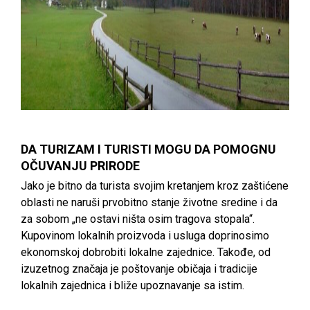
DA TURIZAM I TURISTI MOGU DA POMOGNU
OČUVANJU PRIRODE
Jako je bitno da turista svojim kretanjem kroz zaštićene
oblasti ne naruši prvobitno stanje životne sredine i da
za sobom „ne ostavi ništa osim tragova stopala“.
Kupovinom lokalnih proizvoda i usluga doprinosimo
ekonomskoj dobrobiti lokalne zajednice. Takođe, od
izuzetnog značaja je poštovanje običaja i tradicije
lokalnih zajednica i bliže upoznavanje sa istim.