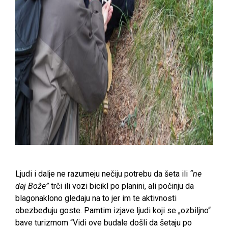
Ljudi i dalje ne razumeju nečiju potrebu da šeta ili
“ne
daj Bože”
trči ili vozi bicikl po planini, ali počinju da
blagonaklono gledaju na to jer im te aktivnosti
obezbeđuju goste. Pamtim izjave ljudi koji se „ozbiljno“
bave turizmom “Vidi ove budale došli da šetaju po