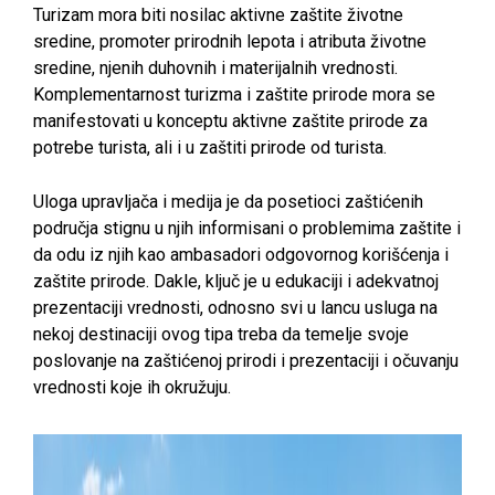
Turizam mora biti nosilac aktivne zaštite životne
sredine, promoter prirodnih lepota i atributa životne
sredine, njenih duhovnih i materijalnih vrednosti.
Komplementarnost turizma i zaštite prirode mora se
manifestovati u konceptu aktivne zaštite prirode za
potrebe turista, ali i u zaštiti prirode od turista.
Uloga upravljača i medija je da posetioci zaštićenih
područja stignu u njih informisani o problemima zaštite i
da odu iz njih kao ambasadori odgovornog korišćenja i
zaštite prirode. Dakle, ključ je u edukaciji i adekvatnoj
prezentaciji vrednosti, odnosno svi u lancu usluga na
nekoj destinaciji ovog tipa treba da temelje svoje
poslovanje na zaštićenoj prirodi i prezentaciji i očuvanju
vrednosti koje ih okružuju.