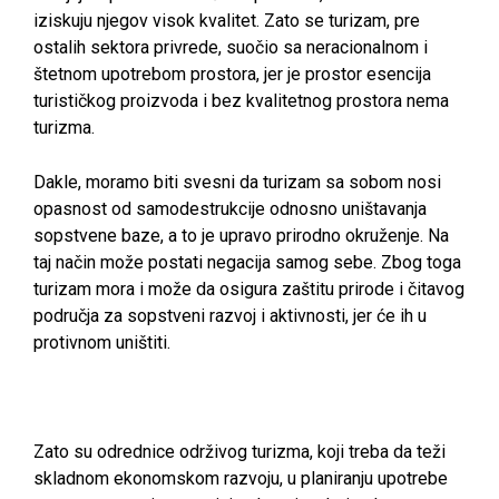
iziskuju njegov visok kvalitet. Zato se turizam, pre
ostalih sektora privrede, suočio sa neracionalnom i
štetnom upotrebom prostora, jer je prostor esencija
turističkog proizvoda i bez kvalitetnog prostora nema
turizma.
Dakle, moramo biti svesni da turizam sa sobom nosi
opasnost od samodestrukcije odnosno uništavanja
sopstvene baze, a to je upravo prirodno okruženje. Na
taj način može postati negacija samog sebe. Zbog toga
turizam mora i može da osigura zaštitu prirode i čitavog
područja za sopstveni razvoj i aktivnosti, jer će ih u
protivnom uništiti.
Zato su odrednice održivog turizma, koji treba da teži
skladnom ekonomskom razvoju, u planiranju upotrebe