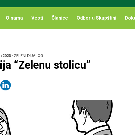
O nama
Vesti
Članice
Odbor u Skupštini
Dok
1/2023
·
ZELENI DIJALOG
ija “Zelenu stolicu”