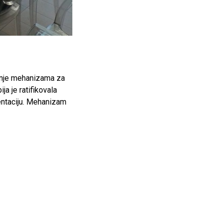
đenje mehanizama za
ja je ratifikovala
entaciju. Mehanizam