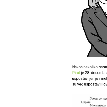
Nakon nekoliko sast
Pirot
je 28. decembr
uspostavnjen je i meh
su već uspostavili o