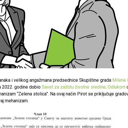
anaka i velikog angažmana predsednice Skupštine grada
Milene D
a 2022. godine dobio
Savet za zaštitu životne sredine
.
Odlukom
o
anizam “Zelena stolica”. Na ovaj način Pirot se priključuje grado
vaj mehanizam.