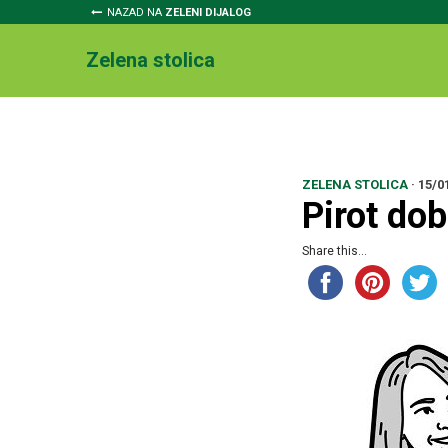
NAZAD NA
ZELENI DIJALOG
Zelena stolica
ZELENA STOLICA
·
15/0
Pirot dob
Share this...