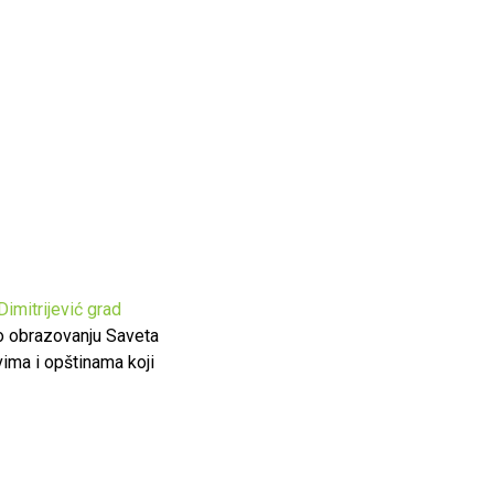
imitrijević
grad
 obrazovanju Saveta
vima i opštinama koji