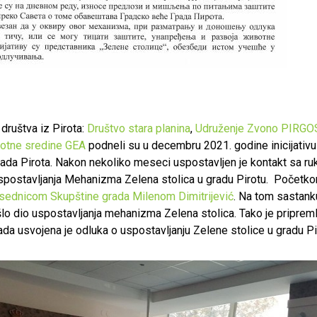
 društva iz Pirota:
Društvo stara planina
,
Udruženje Zvono
PIRGO
ivotne sredine GEA
podneli su u decembru 2021. godine inicijativ
grada Pirota. Nakon nekoliko meseci uspostavljen je kontakt sa r
spostavljanja Mehanizma Zelena stolica u gradu Pirotu. Počet
sednicom Skupštine grada Milenom Dimitrijević
. Na tom sastank
lo dio uspostavljanja mehanizma Zelena stolica. Tako je pripreml
da usvojena je odluka o uspostavljanju Zelene stolice u gradu Pi