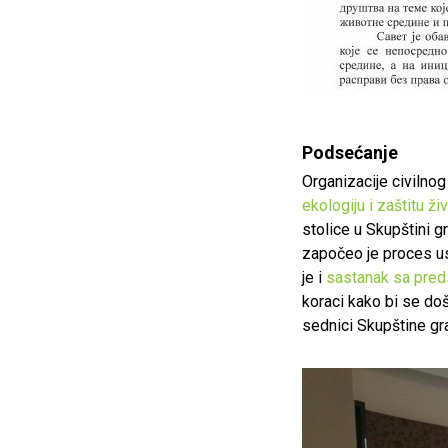
Podsećanje
Organizacije civilnog
ekologiju i zaštitu ž
stolice u Skupštini 
započeo je proces u
je i
sastanak sa pred
koraci kako bi se doš
sednici Skupštine gra