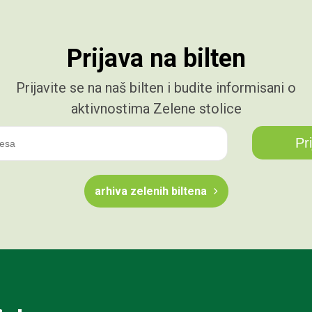
Prijava na bilten
Prijavite se na naš bilten i budite informisani o
aktivnostima Zelene stolice
arhiva zelenih biltena