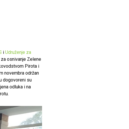
S
i
Udruženje za
u za osnivanje Zelene
ukovodstvom Pirota i
kom novembra održan
u dogovoreni su
jena odluka i na
rotu.