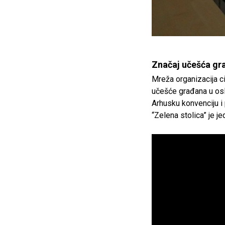
Značaj učešća gr
Mreža organizacija c
učešće građana u oslu
Arhusku konvenciju i
“Zelena stolica” je j