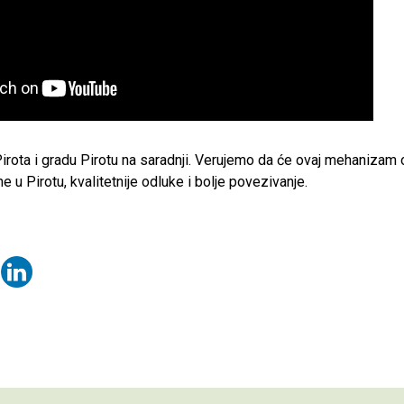
Pirota i gradu Pirotu na saradnji. Verujemo da će ovaj mehanizam
e u Pirotu, kvalitetnije odluke i bolje povezivanje.