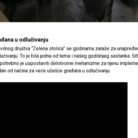
ađana u odlučivanju
ivilnog društva “Zelena stolica” se godinama zalaže za unapre
čivanju. To je bila jedna od tema i našeg godišnjeg sastanka. Srbi
 potrebno je uspostaviti delotvorne mehanizme za njenu implem
edan od načina za veće učešće građana u odlučivanju.