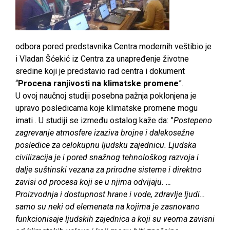
odbora pored predstavnika Centra modernih veštibio je
i Vladan Šćekić iz Centra za unapređenje životne
sredine koji je predstavio rad centra i dokument
“
Procena ranjivosti na klimatske promene
”.
U ovoj naučnoj studiji posebna pažnja poklonjena je
upravo posledicama koje klimatske promene mogu
imati . U studiji se između ostalog kaže da: ”
Postepeno
zagrevanje atmosfere izaziva brojne i dalekosežne
pos
l
edice za celokupnu ljudsku zajednicu. Ljudska
civilizacija je i pored snažnog tehnološkog razvoja i
dalje suštinski vezana za prirodne sisteme i direktno
zavisi od procesa koji se u njima odvijaju. …
Proizvodnja i dostupnost hrane i vode, zdravlje ljudi…
samo su neki od elemenata na kojima je zasnovano
funkcionisaje ljudskih zajednica a koji su veoma zavisni