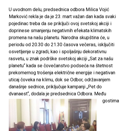
U uvodnom delu, predsednica odbora Milica Vojić
Marković rekla je da je 23. mart važan dan kada svaki
pojedinac treba da se priključi ovoj svetskoj akciji i
doprinese smanjenju negativnih efekata klimatskih
promena na našu planetu. Narodna skupština će, u
periodu od 20.30 do 21.30 časova večeras, isključiti
osvetljenje u zgradi, kao i spoljašnju dekorativnu
rasvetu, u znak podrške svetskoj akciji „Sat za našu
planetu“ kada se čovečanstvo podseća na štetnost
prekomernog trošenja električne energije i negativan
uticaj čoveka na klimu, dok se Odbor, održavanjem
današnje sednice, priključuje kampanji „Pet do
dvanaest“, dodala je predsednica Odbora.
Među
gostima