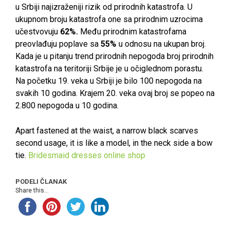
u Srbiji najizraženiji rizik od prirodnih katastrofa. U
ukupnom broju katastrofa one sa prirodnim uzrocima
učestvovuju
62%.
Među prirodnim katastrofama
preovlađuju poplave sa
55%
u odnosu na ukupan broj.
Kada je u pitanju trend prirodnih nepogoda broj prirodnih
katastrofa na teritoriji Srbije je u očiglednom porastu.
Na početku 19. veka u Srbiji je bilo 100 nepogoda na
svakih 10 godina. Krajem 20. veka ovaj broj se popeo na
2.800 nepogoda u 10 godina.
Apart fastened at the waist, a narrow black scarves
second usage, it is like a model, in the neck side a bow
tie.
Bridesmaid dresses online shop
PODELI ČLANAK
Share this...