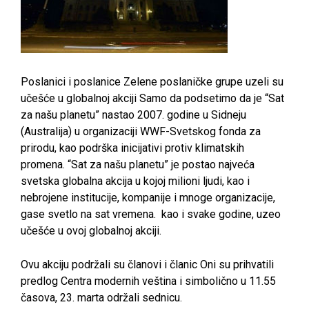
Poslanici i poslanice Zelene poslaničke grupe uzeli su
učešće u globalnoj akciji Samo da podsetimo da je “Sat
za našu planetu” nastao 2007. godine u Sidneju
(Australija) u organizaciji WWF-Svetskog fonda za
prirodu, kao podrška inicijativi protiv klimatskih
promena. “Sat za našu planetu” je postao najveća
svetska globalna akcija u kojoj milioni ljudi, kao i
nebrojene institucije, kompanije i mnoge organizacije,
gase svetlo na sat vremena. kao i svake godine, uzeo
učešće u ovoj globalnoj akciji.
Ovu akciju podržali su članovi i članic Oni su prihvatili
predlog Centra modernih veština i simbolično u 11.55
časova, 23. marta održali sednicu.