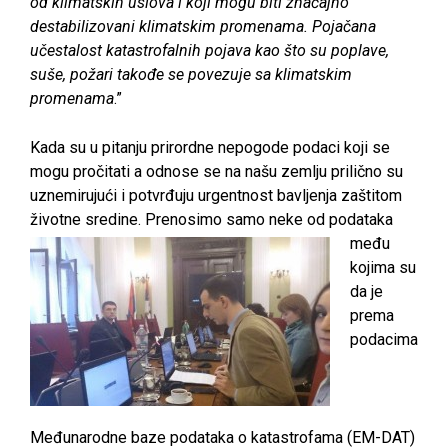
od klimatskih uslova i koji mogu biti značajno
destabilizovani klimatskim promenama. Pojačana
učestalost katastrofalnih pojava kao što su poplave,
suše, požari takođe se povezuje sa klimatskim
promenama
.”
Kada su u pitanju prirordne nepogode podaci koji se
mogu pročitati a odnose se na našu zemlju prilično su
uznemirujući i potvrđuju urgentnost bavljenja zaštitom
životne sredine.
Prenosimo samo neke od podataka
među
kojima su
da je
prema
podacima
Međunarodne baze podataka o katastrofama (EM-DAT)