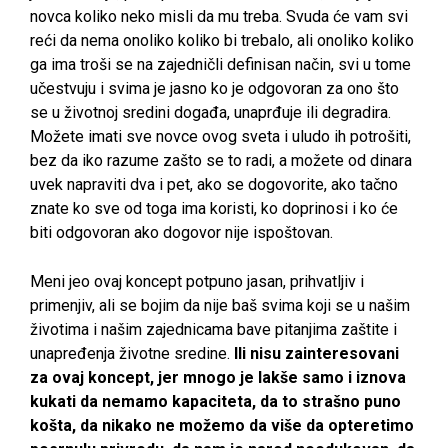
novca koliko neko misli da mu treba. Svuda će vam svi
reći da nema onoliko koliko bi trebalo, ali onoliko koliko
ga ima troši se na zajedničli definisan način, svi u tome
učestvuju i svima je jasno ko je odgovoran za ono što
se u životnoj sredini događa, unaprđuje ili degradira.
Možete imati sve novce ovog sveta i uludo ih potrošiti,
bez da iko razume zašto se to radi, a možete od dinara
uvek napraviti dva i pet, ako se dogovorite, ako tačno
znate ko sve od toga ima koristi, ko doprinosi i ko će
biti odgovoran ako dogovor nije ispoštovan.
Meni jeo ovaj koncept potpuno jasan, prihvatljiv i
primenjiv, ali se bojim da nije baš svima koji se u našim
životima i našim zajednicama bave pitanjima zaštite i
unapređenja životne sredine.
Ili nisu zainteresovani
za ovaj koncept, jer mnogo je lakše samo i iznova
kukati da nemamo kapaciteta, da to strašno puno
košta, da nikako ne možemo da više da opteretimo