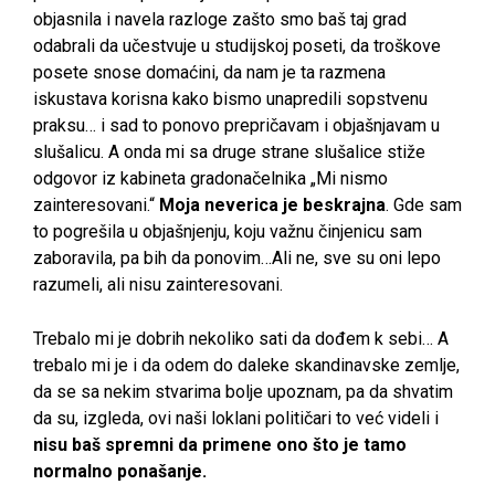
objasnila i navela razloge zašto smo baš taj grad
odabrali da učestvuje u studijskoj poseti, da troškove
posete snose domaćini, da nam je ta razmena
iskustava korisna kako bismo unapredili sopstvenu
praksu… i sad to ponovo prepričavam i objašnjavam u
slušalicu. A onda mi sa druge strane slušalice stiže
odgovor iz kabineta gradonačelnika „Mi nismo
zainteresovani.“
Moja neverica je beskrajna
. Gde sam
to pogrešila u objašnjenju, koju važnu činjenicu sam
zaboravila, pa bih da ponovim…Ali ne, sve su oni lepo
razumeli, ali nisu zainteresovani.
Trebalo mi je dobrih nekoliko sati da dođem k sebi… A
trebalo mi je i da odem do daleke skandinavske zemlje,
da se sa nekim stvarima bolje upoznam, pa da shvatim
da su, izgleda, ovi naši loklani političari to već videli i
nisu baš spremni da primene ono što je tamo
normalno ponašanje.