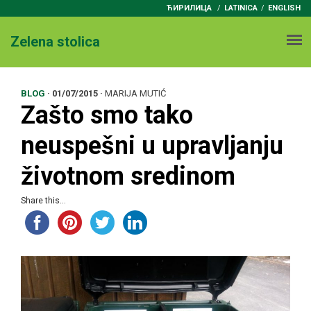
ЋИРИЛИЦА
/
LATINICA
ENGLISH
Zelena stolica
BLOG
·
01/07/2015
·
MARIJA MUTIĆ
Zašto smo tako
neuspešni u upravljanju
životnom sredinom
Share this...