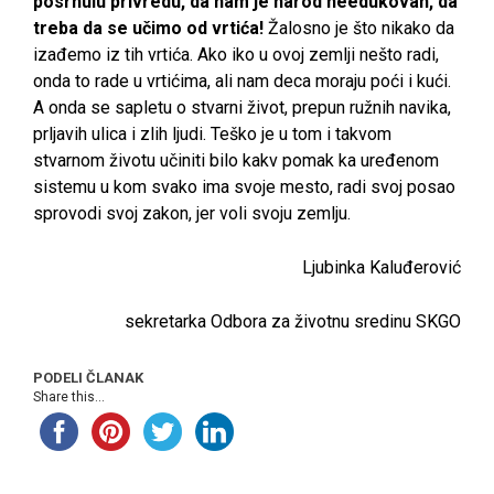
posrnulu privredu, da nam je narod needukovan, da
treba da se učimo od vrtića!
Žalosno je što nikako da
izađemo iz tih vrtića. Ako iko u ovoj zemlji nešto radi,
onda to rade u vrtićima, ali nam deca moraju poći i kući.
A onda se sapletu o stvarni život, prepun ružnih navika,
prljavih ulica i zlih ljudi. Teško je u tom i takvom
stvarnom životu učiniti bilo kakv pomak ka uređenom
sistemu u kom svako ima svoje mesto, radi svoj posao
sprovodi svoj zakon, jer voli svoju zemlju.
Ljubinka Kaluđerović
sekretarka Odbora za životnu sredinu SKGO
PODELI ČLANAK
Share this...