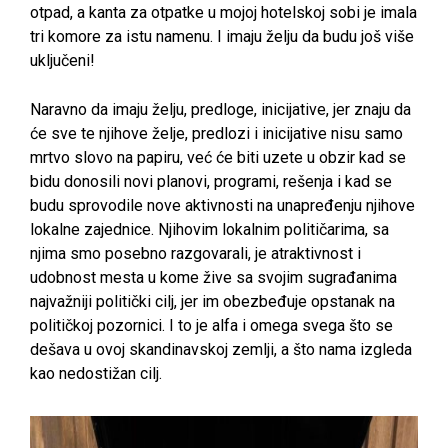
otpad, a kanta za otpatke u mojoj hotelskoj sobi je imala
tri komore za istu namenu. I imaju želju da budu još više
uključeni!
Naravno da imaju želju, predloge, inicijative, jer znaju da
će sve te njihove želje, predlozi i inicijative nisu samo
mrtvo slovo na papiru, već će biti uzete u obzir kad se
bidu donosili novi planovi, programi, rešenja i kad se
budu sprovodile nove aktivnosti na unapređenju njihove
lokalne zajednice. Njihovim lokalnim političarima, sa
njima smo posebno razgovarali, je atraktivnost i
udobnost mesta u kome žive sa svojim sugrađanima
najvažniji politički cilj, jer im obezbeđuje opstanak na
političkoj pozornici. I to je alfa i omega svega što se
dešava u ovoj skandinavskoj zemlji, a što nama izgleda
kao nedostižan cilj.