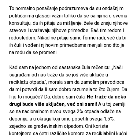
To normalno ponašanje podrazumeva da su ondašnjim
političarima glasači važni toliko da se sa njima o svemu
konsultuju, da ih pitaju za mišljenje, žele da znaju njihove
stavove i uvažavaju njihove primedbe. Baš tim redom i
redosledom. Nikad ne pitaju samo forme radi, već da bi
ih čuli i vođeni njihovim primedbama menjali ono što je
na redu da se promeni.
Kad sam na jednom od sastanaka čula rečenicu: „Naši
sugrađani od nas traže da se još više uključe u
reciklažu otpada.“, morala sam da zamolim prevodioca
da mi potvrdi da li sam dobro razumela to što čujem. Da
li je to moguće? Da, dobro sam čula.
Ne traže da neko
drugi bude više uključen, već oni sami!
A u toj zemlji
se na nacionalnom nivou svega 2% otpada odlaže na
deponije, a u okrugu koji smo posetili svega 1,5%,
zajedno sa građevinskim otpadom. Oni koriste
kontejnere sa četri različite komore za reciklabilni kućni