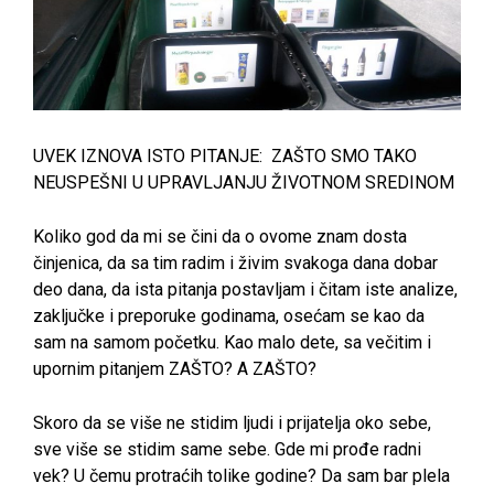
UVEK IZNOVA ISTO PITANJE: ZAŠTO SMO TAKO
NEUSPEŠNI U UPRAVLJANJU ŽIVOTNOM SREDINOM
Koliko god da mi se čini da o ovome znam dosta
činjenica, da sa tim radim i živim svakoga dana dobar
deo dana, da ista pitanja postavljam i čitam iste analize,
zaključke i preporuke godinama, osećam se kao da
sam na samom početku. Kao malo dete, sa večitim i
upornim pitanjem ZAŠTO? A ZAŠTO?
Skoro da se više ne stidim ljudi i prijatelja oko sebe,
sve više se stidim same sebe. Gde mi prođe radni
vek? U čemu protraćih tolike godine? Da sam bar plela