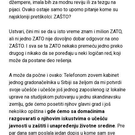
džempere, imala bih za modnu reviju ili za tezgu na
pijaci. Ovako ostaje samo to uporno pitanje kome su
najskloniji pretškolci: ZAŠTO?
Ustvari, čini mi se da u isto vreme znam i milion ZATO,
ali ni jedno ZATO nije dovoljno dobar odgovor na ono
ZAŠTO. I sva se ta ZATO nekako premeću jedno preko
drugog i nikako da se poređaju u neki logičan red, koji
može da postane deo rešenja.
A može da počne i ovako: Telefonom zovem kabinet
jednog gradonačelnika u Srbiji sa željom da mi potvrdi
svoje učešće i učešće još jednog zaposlenog iz lokalne
uprave na studijskom putovanju u jednu skandinavsku
zemlju, gde ćemo posetiti njihov glavni grad i još
nekoliko opština i
gde ćemo sa domaćinima
razgovarati o njihovim iskustvima o učešću
javnosti u zaštiti i unapređenju životne sredine
. Pre
par dana sam poslala jedan dopis u kome sam sve