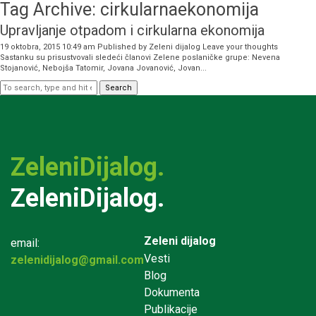
Tag Archive: cirkularnaekonomija
Upravljanje otpadom i cirkularna ekonomija
19 oktobra, 2015 10:49 am
Published by
Zeleni dijalog
Leave your thoughts
Sastanku su prisustvovali sledeći članovi Zelene poslaničke grupe: Nevena
Stojanović, Nebojša Tatomir, Jovana Jovanović, Jovan...
Search
ZeleniDijalog.
ZeleniDijalog.
Zeleni dijalog
email:
Vesti
zelenidijalog@gmail.com
Blog
Dokumenta
Publikacije