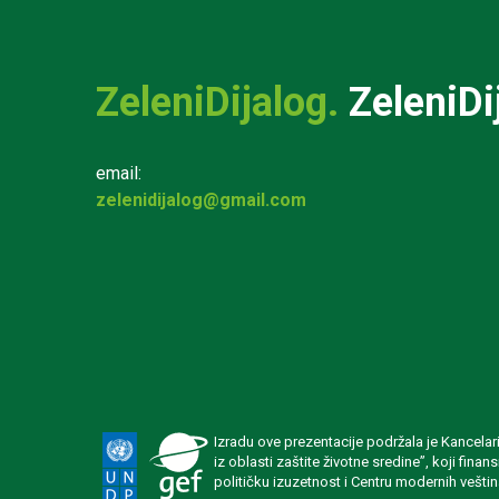
ZeleniDijalog.
ZeleniDi
email:
zelenidijalog@gmail.com
Izradu ove prezentacije podržala je Kancela
iz oblasti zaštite životne sredine”, koji fin
političku izuzetnost i Centru modernih veštin