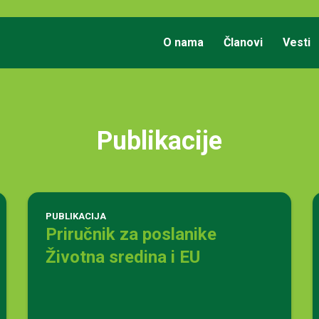
O nama
Članovi
Vesti
Publikacije
PUBLIKACIJA
Priručnik za poslanike
Životna sredina i EU