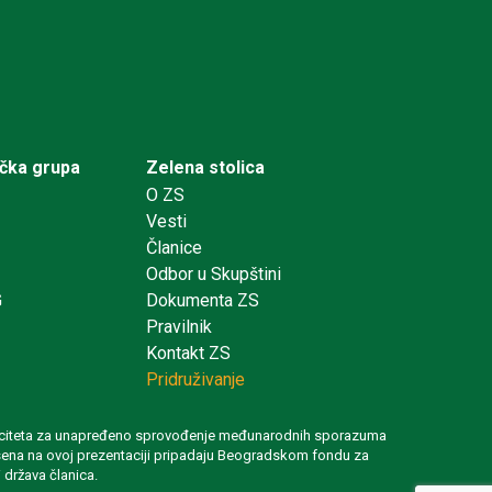
ička grupa
Zelena stolica
O ZS
Vesti
Članice
Odbor u Skupštini
G
Dokumenta ZS
Pravilnik
Kontakt ZS
Pridruživanje
 kapaciteta za unapređeno sprovođenje međunarodnih sporazuma
iznesena na ovoj prezentaciji pripadaju Beogradskom fondu za
 država članica.