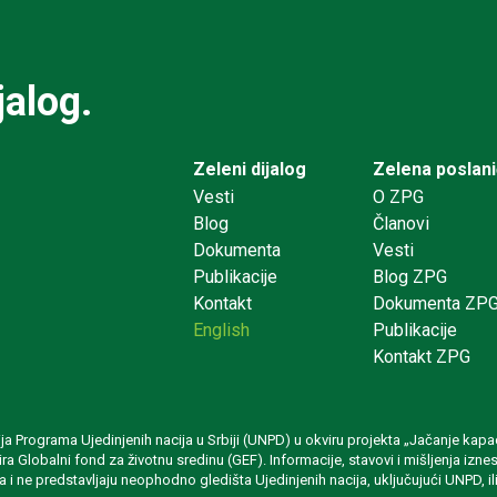
jalog.
Zeleni dijalog
Zelena poslan
Vesti
O ZPG
Blog
Članovi
Dokumenta
Vesti
Publikacije
Blog ZPG
Kontakt
Dokumenta ZP
English
Publikacije
Kontakt ZPG
rija Programa Ujedinjenih nacija u Srbiji (UNPD) u okviru projekta „Jačanje
ansira Globalni fond za životnu sredinu (GEF). Informacije, stavovi i mišljenja 
a i ne predstavljaju neophodno gledišta Ujedinjenih nacija, uključujući UNPD, ili