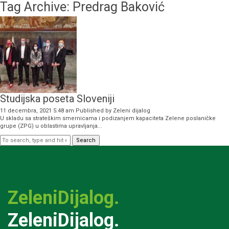
Tag Archive: Predrag Baković
Studijska poseta Sloveniji
11 decembra, 2021 5:48 am
Published by
Zeleni dijalog
U skladu sa strateškim smernicama i podizanjem kapaciteta Zelene poslaničke
grupe (ZPG) u oblastima upravljanja...
Search
ZeleniDijalog.
ZeleniDijalog.