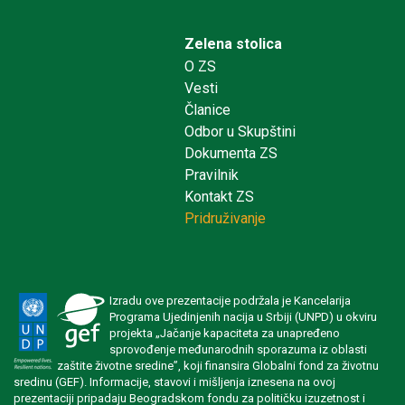
Zelena stolica
O ZS
Vesti
Članice
Odbor u Skupštini
Dokumenta ZS
Pravilnik
Kontakt ZS
Pridruživanje
Izradu ove prezentacije podržala je Kancelarija
Programa Ujedinjenih nacija u Srbiji (UNPD) u okviru
projekta „Jačanje kapaciteta za unapređeno
sprovođenje međunarodnih sporazuma iz oblasti
zaštite životne sredine”, koji finansira Globalni fond za životnu
sredinu (GEF). Informacije, stavovi i mišljenja iznesena na ovoj
prezentaciji pripadaju Beogradskom fondu za političku izuzetnost i