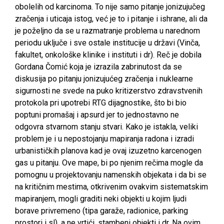
obolelih od karcinoma. To nije samo pitanje jonizujučeg
zračenja i uticaja istog, već je to i pitanje i ishrane, ali da
je poželjno da se u razmatranje problema u narednom
periodu uključe i sve ostale institucije u državi (Vinča,
fakultet, onkološke klinike i instituti i dr). Reč je dobila
Gordana Čomić koja je izrazila zabrinutost da se
diskusija po pitanju jonizujućeg zračenja i nuklearne
sigurnosti ne svede na puko kritizerstvo zdravstvenih
protokola pri upotrebi RTG dijagnostike, što bi bio
poptuni promašaj i apsurd jer to jednostavno ne
odgovra stvarnom stanju stvari. Kako je istakla, veliki
problem je i u nepostojanju mapiranja radona i izradi
urbanističkih planova kad je ovaj izuzetno karcenogen
gas u pitanju. Ove mape, bi po njenim rečima mogle da
pomognu u projektovanju namenskih objekata i da bi se
na kritičnim mestima, otkrivenim ovakvim sistematskim
mapiranjem, mogli graditi neki objekti u kojim ljudi
borave privremeno (tipa garaže, radionice, parking
prostori i sl), a ne vrtići, stambeni objekti i dr. Na ovim