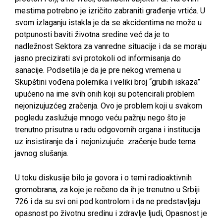
mestima potrebno je izričito zabraniti građenje vrtića. U
svom izlaganju istakla je da se akcidentima ne može u
potpunosti baviti životna sredine već da je to
nadležnost Sektora za vanredne situacije i da se moraju
jasno precizirati svi protokoli od informisanja do
sanacije. Podsetila je da je pre nekog vremena u
Skupštini vođena polemika i veliki broj “grubih iskaza”
upućeno na ime svih onih koji su potencirali problem
nejonizujuzćeg zračenja. Ovo je problem koji u svakom
pogledu zaslužuje mnogo veću pažnju nego što je
trenutno prisutna u radu odgovornih organa i institucija
uz insistiranje da i nejonizujuće zračenje bude tema
javnog slušanja.
U toku diskusije bilo je govora i o temi radioaktivnih
gromobrana, za koje je rečeno da ih je trenutno u Srbiji
726 i da su svi oni pod kontrolom i da ne predstavljaju
opasnost po životnu sredinu i zdravlje ljudi, Opasnost je