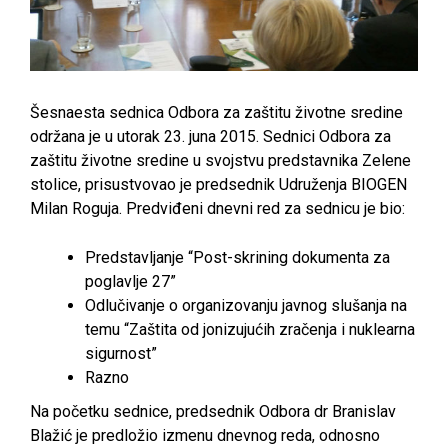
Šesnaesta sednica Odbora za zaštitu životne sredine
održana je u utorak 23. juna 2015. Sednici Odbora za
zaštitu životne sredine u svojstvu predstavnika Zelene
stolice, prisustvovao je predsednik Udruženja BIOGEN
Milan Roguja. Predviđeni dnevni red za sednicu je bio:
Predstavljanje “Post-skrining dokumenta za
poglavlje 27”
Odlučivanje o organizovanju javnog slušanja na
temu “Zaštita od jonizujućih zračenja i nuklearna
sigurnost”
Razno
Na početku sednice, predsednik Odbora dr Branislav
Blažić je predložio izmenu dnevnog reda, odnosno