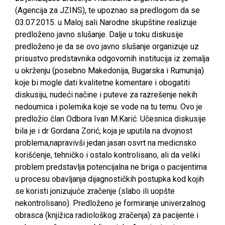
(Agencija za JZINS), te upoznao sa predlogom da se
03.07.2015. u Maloj sali Narodne skupštine realizuje
predloženo javno slušanje. Dalje u toku diskusije
predloženo je da se ovo javno slušanje organizuje uz
prisustvo predstavnika odgovornih institucija iz zemalja
u okrženju (posebno Makedonija, Bugarska i Rumunija)
koje bi mogle dati kvalitetne komentare i obogatiti
diskusiju, nudeći načine i puteve za razrešenje nekih
nedoumica i polemika koje se vode na tu temu. Ovo je
predložio član Odbora Ivan M.Karić. Učesnica diskusije
bila je i dr Gordana Zorić, koja je uputila na dvojnost
problema,napravivši jedan jasan osvrt na medicnsko
korišćenje, tehničko i ostalo kontrolisano, ali da veliki
problem predstavlja potencijalna ne briga o pacijentima
u procesu obavljanja dijagnostičkih postupka kod kojih
se koristi jonizujuće zračenje (slabo ili uopšte
nekontrolisano). Predloženo je formiranje univerzalnog
obrasca (knjižica radiološkog zračenja) za pacijente i