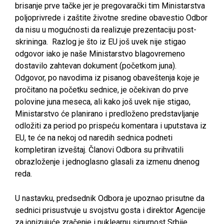
brisanje prve tačke jer je pregovarački tim Ministarstva
poljoprivrede i zaštite životne sredine obavestio Odbor
da nisu u mogućnosti da realizuje prezentaciju post-
skrininga. Razlog je što iz EU još uvek nije stigao
odgovor iako je naše Ministarstvo blagovremeno
dostavilo zahtevan dokument (početkom juna).
Odgovor, po navodima iz pisanog obaveštenja koje je
pročitano na početku sednice, je očekivan do prve
polovine juna meseca, ali kako još uvek nije stigao,
Ministarstvo će planirano i predloženo predstavljanje
odložiti za period po prispeću komentara i uputstava iz
EU, te će na nekoj od naredih sednica podneti
kompletiran izveštaj. Članovi Odbora su prihvatili
obrazloženje i jednoglasno glasali za izmenu dnenog
reda.
U nastavku, predsednik Odbora je upoznao prisutne da
sednici prisustvuje u svojstvu gosta i direktor Agencije
za jonizujuće zračenje i nuklearnu sigurnost Srbije