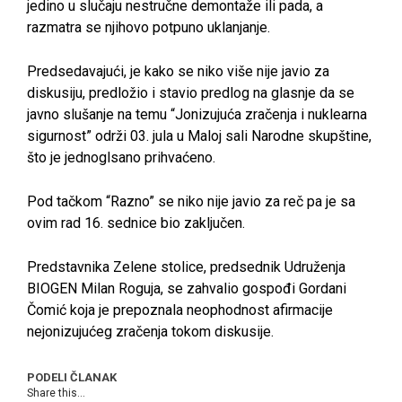
jedino u slučaju nestručne demontaže ili pada, a
razmatra se njihovo potpuno uklanjanje.
Predsedavajući, je kako se niko više nije javio za
diskusiju, predložio i stavio predlog na glasnje da se
javno slušanje na temu “Jonizujuća zračenja i nuklearna
sigurnost” održi 03. jula u Maloj sali Narodne skupštine,
što je jednoglsano prihvaćeno.
Pod tačkom “Razno” se niko nije javio za reč pa je sa
ovim rad 16. sednice bio zaključen.
Predstavnika Zelene stolice, predsednik Udruženja
BIOGEN Milan Roguja, se zahvalio gospođi Gordani
Čomić koja je prepoznala neophodnost afirmacije
nejonizujućeg zračenja tokom diskusije.
PODELI ČLANAK
Share this...