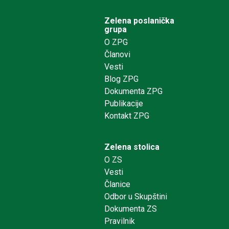
Zelena poslanička
grupa
O ZPG
Članovi
Vesti
Blog ZPG
Dokumenta ZPG
Publikacije
Kontakt ZPG
Zelena stolica
O ZS
Vesti
Članice
Odbor u Skupštini
Dokumenta ZS
Pravilnik