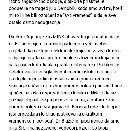
radno angažovano osoblje, a takođe prisutne je
podsetila na tragediju u Černobilu kada smo svi mi, hteli
mi to ili ne bili ozračeni za “sva vremena”, a da je sve
ostalo samo nadogradnja.
Direktor Agencije za JZINS obavestio je prisutne da je
sa EU agencijom i stranim partnerima već urađen
projekat da u sklopu elektronske knjižice zaživi i karton
radijacije građana i profesionalne izloženosti koja bi se
na taj način kotrolisala i pratila sistematski. Problem je
detektovan u neusglašenosti medicinskih institucija i
postupka u pojedinim ustanovama (primer rentgen
snimanje u Vranju, pa zbog prirode bolesti pacijent bude
upućen na višu i osposobljeniju kliniku u Nišu, gde ne
priznaju rtg nalaze pa ponovo snimaju, a potom zbog
prirode bolesti u Kragujevac ili Beograd gde sledi opet
ista procedura rtg dijagnostikovanja u kratkom
vremenskom periodu). Dr Blažić je napomenuo da smo
mi u Srbiji na nezavidnoj vodećoj poziciji po broju