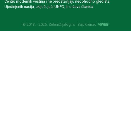
Centru modernih veština i ne predstavljaju neophodno gledišta
Ujedinjenih nacija, uključujući UNPD, ili država članica.
© 2013. - 2026. ZeleniDijalog.rs | Sajt kreirao
MWEB