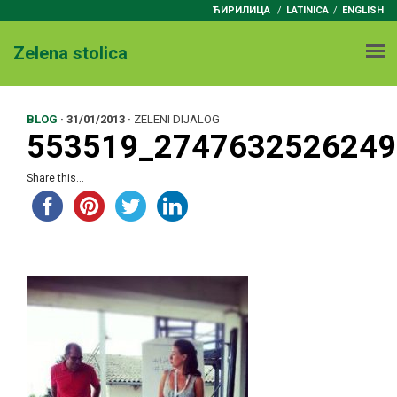
ЋИРИЛИЦА
/
LATINICA
ENGLISH
Zelena stolica
BLOG
·
31/01/2013
·
ZELENI DIJALOG
553519_2747632526249
Share this...