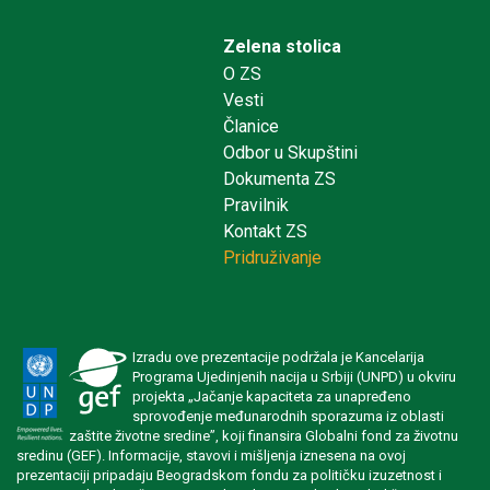
Zelena stolica
O ZS
Vesti
Članice
Odbor u Skupštini
Dokumenta ZS
Pravilnik
Kontakt ZS
Pridruživanje
Izradu ove prezentacije podržala je Kancelarija
Programa Ujedinjenih nacija u Srbiji (UNPD) u okviru
projekta „Jačanje kapaciteta za unapređeno
sprovođenje međunarodnih sporazuma iz oblasti
zaštite životne sredine”, koji finansira Globalni fond za životnu
sredinu (GEF). Informacije, stavovi i mišljenja iznesena na ovoj
prezentaciji pripadaju Beogradskom fondu za političku izuzetnost i