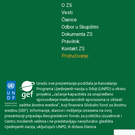
O ZS
Vesti
Članice
Odbor u Skupštini
Dokumenta ZS
Pravilnik
Kontakt ZS
Pridruživanje
Izradu ove prezentacije podržala je Kancelarija
Programa Ujedinjenih nacija u Srbiji (UNPD) u okviru
projekta „Jačanje kapaciteta za unapređeno
sprovođenje međunarodnih sporazuma iz oblasti
zaštite životne sredine”, koji finansira Globalni fond za životnu
sredinu (GEF). Informacije, stavovi i mišljenja iznesena na ovoj
prezentaciji pripadaju Beogradskom fondu za političku izuzetnost i
Centru modernih veština i ne predstavljaju neophodno gledišta
Ujedinjenih nacija, uključujući UNPD, ili država članica.