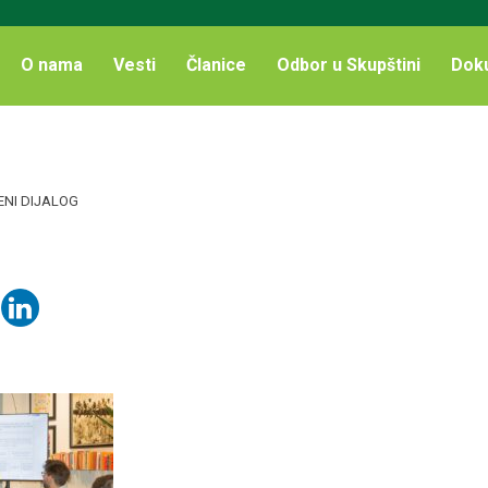
O nama
Vesti
Članice
Odbor u Skupštini
Dok
ENI DIJALOG