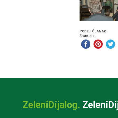
PODELI ČLANAK
Share this...
ZeleniDijalog.
ZeleniDi