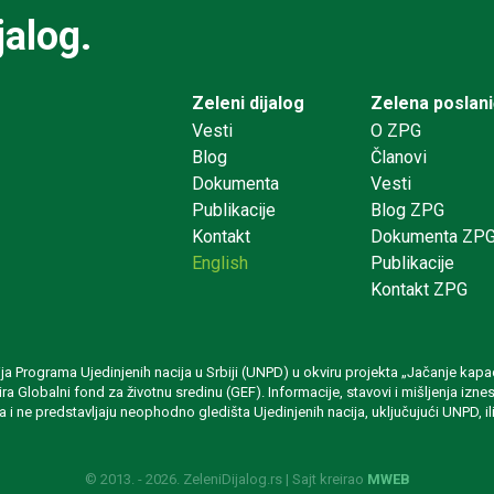
jalog.
Zeleni dijalog
Zelena poslan
Vesti
O ZPG
Blog
Članovi
Dokumenta
Vesti
Publikacije
Blog ZPG
Kontakt
Dokumenta ZP
English
Publikacije
Kontakt ZPG
rija Programa Ujedinjenih nacija u Srbiji (UNPD) u okviru projekta „Jačanje
ansira Globalni fond za životnu sredinu (GEF). Informacije, stavovi i mišljenja 
a i ne predstavljaju neophodno gledišta Ujedinjenih nacija, uključujući UNPD, ili
© 2013. - 2026. ZeleniDijalog.rs | Sajt kreirao
MWEB