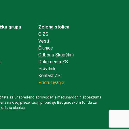
ička grupa
Zelena stolica
O ZS
Vesti
Članice
Odbor u Skupštini
G
Dokumenta ZS
Pravilnik
Kontakt ZS
Pridruživanje
 kapaciteta za unapređeno sprovođenje međunarodnih sporazuma
iznesena na ovoj prezentaciji pripadaju Beogradskom fondu za
 država članica.