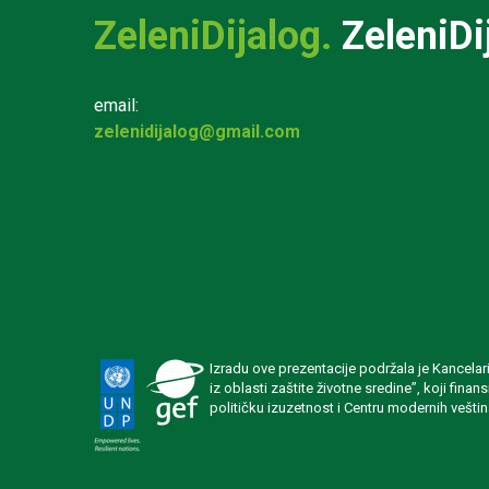
ZeleniDijalog.
ZeleniDi
email:
zelenidijalog@gmail.com
Izradu ove prezentacije podržala je Kancela
iz oblasti zaštite životne sredine”, koji fin
političku izuzetnost i Centru modernih veštin