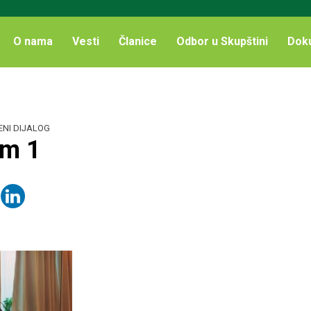
O nama
Vesti
Članice
Odbor u Skupštini
Dok
ENI DIJALOG
em 1