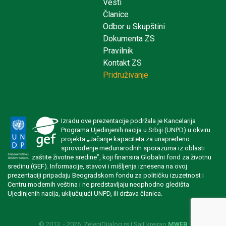
Vesti
Članice
Odbor u Skupštini
Dokumenta ZS
Pravilnik
Kontakt ZS
Pridruživanje
Izradu ove prezentacije podržala je Kancelarija
Programa Ujedinjenih nacija u Srbiji (UNPD) u okviru
projekta „Jačanje kapaciteta za unapređeno
sprovođenje međunarodnih sporazuma iz oblasti
zaštite životne sredine”, koji finansira Globalni fond za životnu
sredinu (GEF). Informacije, stavovi i mišljenja iznesena na ovoj
prezentaciji pripadaju Beogradskom fondu za političku izuzetnost i
Centru modernih veština i ne predstavljaju neophodno gledišta
Ujedinjenih nacija, uključujući UNPD, ili država članica.
© 2013. - 2026. ZeleniDijalog.rs | Sajt kreirao
MWEB