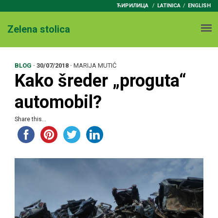
ЋИРИЛИЦА
/
LATINICA
ENGLISH
Zelena stolica
BLOG
·
30/07/2018
·
MARIJA MUTIĆ
Kako šreder „proguta“
automobil?
Share this...