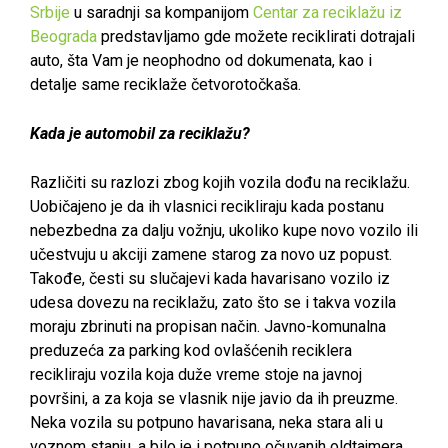
Srbije
u saradnji sa kompanijom
Centar za reciklažu iz
Beograda
predstavljamo gde možete reciklirati dotrajali
auto, šta Vam je neophodno od dokumenata, kao i
detalje same reciklaže četvorotočkaša.
Kada je automobil za reciklažu?
Različiti su razlozi zbog kojih vozila dođu na reciklažu.
Uobičajeno je da ih vlasnici recikliraju kada postanu
nebezbedna za dalju vožnju, ukoliko kupe novo vozilo ili
učestvuju u akciji zamene starog za novo uz popust.
Takođe, česti su slučajevi kada havarisano vozilo iz
udesa dovezu na reciklažu, zato što se i takva vozila
moraju zbrinuti na propisan način. Javno-komunalna
preduzeća za parking kod ovlašćenih reciklera
recikliraju vozila koja duže vreme stoje na javnoj
površini, a za koja se vlasnik nije javio da ih preuzme.
Neka vozila su potpuno havarisana, neka stara ali u
voznom stanju, a bilo je i potpuno očuvanih oldtajmera.