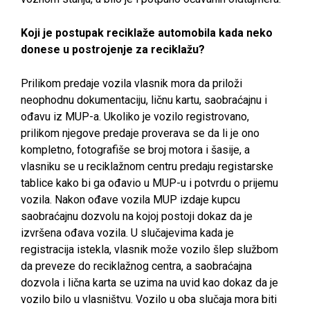
Koji je postupak reciklaže automobila kada neko
donese u postrojenje za reciklažu?
Prilikom predaje vozila vlasnik mora da priloži
neophodnu dokumentaciju, ličnu kartu, saobraćajnu i
ođavu iz MUP-a. Ukoliko je vozilo registrovano,
prilikom njegove predaje proverava se da li je ono
kompletno, fotografiše se broj motora i šasije, a
vlasniku se u reciklažnom centru predaju registarske
tablice kako bi ga ođavio u MUP-u i potvrdu o prijemu
vozila. Nakon ođave vozila MUP izdaje kupcu
saobraćajnu dozvolu na kojoj postoji dokaz da je
izvršena ođava vozila. U slučajevima kada je
registracija istekla, vlasnik može vozilo šlep službom
da preveze do reciklažnog centra, a saobraćajna
dozvola i lična karta se uzima na uvid kao dokaz da je
vozilo bilo u vlasništvu. Vozilo u oba slučaja mora biti