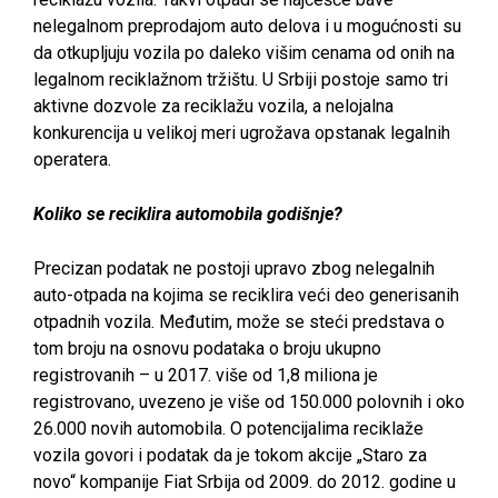
nelegalnom preprodajom auto delova i u mogućnosti su
da otkupljuju vozila po daleko višim cenama od onih na
legalnom reciklažnom tržištu. U Srbiji postoje samo tri
aktivne dozvole za reciklažu vozila, a nelojalna
konkurencija u velikoj meri ugrožava opstanak legalnih
operatera.
Koliko se reciklira automobila godišnje?
Precizan podatak ne postoji upravo zbog nelegalnih
auto-otpada na kojima se reciklira veći deo generisanih
otpadnih vozila. Međutim, može se steći predstava o
tom broju na osnovu podataka o broju ukupno
registrovanih – u 2017. više od 1,8 miliona je
registrovano, uvezeno je više od 150.000 polovnih i oko
26.000 novih automobila. O potencijalima reciklaže
vozila govori i podatak da je tokom akcije „Staro za
novo“ kompanije Fiat Srbija od 2009. do 2012. godine u