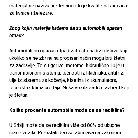
materijal se naziva šreder šrot i to je kvalitetna sirovina
za livnice i železare.
Zbog kojih materija kažemo da su automobili opasan
otpad?
Automobili su opasan otpad zato što sadrži delove koji
ukoliko se ne zbrinu na propisan način mogu biti štetni
za zadravlje. To su gorivo, motorno, hidraulično i ulje u
transmisionom sistemu, tečnosti iz hladnjaka, antifriz,
ulje iz sistema za kočenje, kiselina iz akumulatora,
tečnost iz klima uređaja. Neka vozila sadrže azbest koji
je štetan.
Koliko procenta automobila može da se reciklira?
U Srbiji može da se reciklira više od 80% od ukupne
mase vozila. Preostali deo se zbrinjava na zakonom