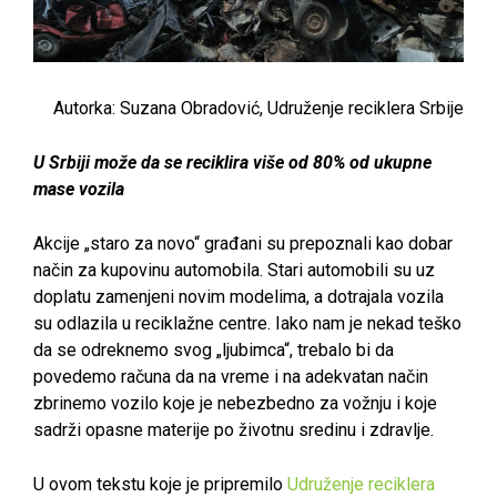
Autorka: Suzana Obradović, Udruženje reciklera Srbije
U Srbiji može da se reciklira više od 80% od ukupne
mase vozila
Akcije „staro za novo“ građani su prepoznali kao dobar
način za kupovinu automobila. Stari automobili su uz
doplatu zamenjeni novim modelima, a dotrajala vozila
su odlazila u reciklažne centre. Iako nam je nekad teško
da se odreknemo svog „ljubimca“, trebalo bi da
povedemo računa da na vreme i na adekvatan način
zbrinemo vozilo koje je nebezbedno za vožnju i koje
sadrži opasne materije po životnu sredinu i zdravlje.
U ovom tekstu koje je pripremilo
Udruženje reciklera