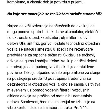
kompletno, a vlasnik dobija potvrdu o prijemu.
Na koje sve materijale se reciklažom razlaže automobil?
Najpre se vrši izdvajanje neoštećenih delova koji se
mogu ponovo upotrebiti: skida se akumulator, električni
i elektronski otpad, katalizatori, uljni filteri i olovni
delovi. Ulja, antifriz, gorivo i ostale tečnosti iz otpadnih
vozila se istaču i smeštaju u specijalne rezervoare
predviđene za otpadne tečnosti. Skidaju se točkovi,
odvaja se guma i sabijaju felne. Veliki plastični delovi
se odvajaju sa otpadnog vozila, skidaju se staklene
površine. Tako je otpadno vozilo pripremljeno za slanje
na postrojenje šreder. U postrojenju šreder vrši se
dezintegracija otpadnog vozila, ono se sabija, usitnjava
mlevenjem, uz pomoć vodenih filtera i vazdušnih
ciklona odvaja se prašina od metalnih i nemetalnih
delova. Samleveni, šredirani materijal se izbacuje na
vibro korito i dalje na transportnu traku. Prečišćeni