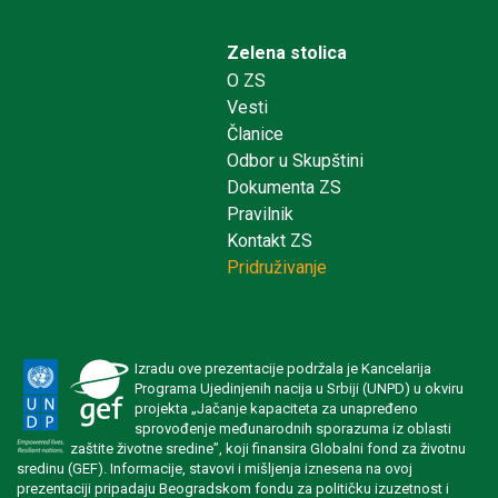
Zelena stolica
O ZS
Vesti
Članice
Odbor u Skupštini
Dokumenta ZS
Pravilnik
Kontakt ZS
Pridruživanje
Izradu ove prezentacije podržala je Kancelarija
Programa Ujedinjenih nacija u Srbiji (UNPD) u okviru
projekta „Jačanje kapaciteta za unapređeno
sprovođenje međunarodnih sporazuma iz oblasti
zaštite životne sredine”, koji finansira Globalni fond za životnu
sredinu (GEF). Informacije, stavovi i mišljenja iznesena na ovoj
prezentaciji pripadaju Beogradskom fondu za političku izuzetnost i