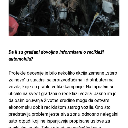
Da li su građani dovoljno informisani o reciklaži
automobila?
Protekle decenije je bilo nekoliko akcija zamene „staro
za novo“ u saradnji sa proizvođačima i distributerima
vozila, koje su pratile velike kampanje. Na taj način se
uticalo na svest građana o reciklaži vozila. Jasno im je
da osim očuvanja životne sredine mogu da ostvare
ekonomsku dobit reciklažom starog vozila. Ono što
predstavlja problem jeste siva zona, odnosno nelegalni
auto-otpadi koji ne ispunjavaju propisane uslove za
reciklažu vozila. Takvi otpadi se najčešće bave