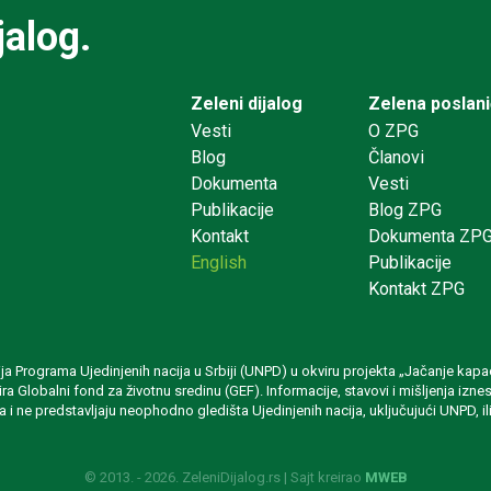
jalog.
Zeleni dijalog
Zelena poslan
Vesti
O ZPG
Blog
Članovi
Dokumenta
Vesti
Publikacije
Blog ZPG
Kontakt
Dokumenta ZP
English
Publikacije
Kontakt ZPG
rija Programa Ujedinjenih nacija u Srbiji (UNPD) u okviru projekta „Jačanje
ansira Globalni fond za životnu sredinu (GEF). Informacije, stavovi i mišljenja 
a i ne predstavljaju neophodno gledišta Ujedinjenih nacija, uključujući UNPD, ili
© 2013. - 2026. ZeleniDijalog.rs | Sajt kreirao
MWEB