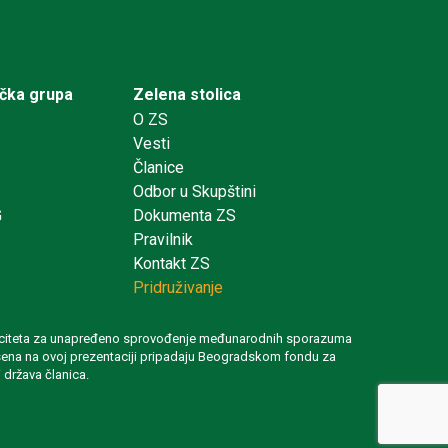
ička grupa
Zelena stolica
O ZS
Vesti
Članice
Odbor u Skupštini
G
Dokumenta ZS
Pravilnik
Kontakt ZS
Pridruživanje
 kapaciteta za unapređeno sprovođenje međunarodnih sporazuma
iznesena na ovoj prezentaciji pripadaju Beogradskom fondu za
 država članica.