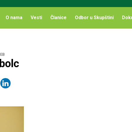
O nama
Vesti
Članice
Odbor u Skupštini
Dok
EB
bolc