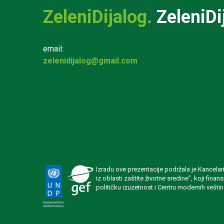
ZeleniDijalog.
ZeleniDi
email:
zelenidijalog@gmail.com
Izradu ove prezentacije podržala je Kancela
iz oblasti zaštite životne sredine”, koji fin
političku izuzetnost i Centru modernih veštin