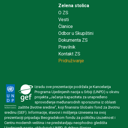
Zelena stolica
O ZS
Vesti
Članice
Odbor u Skupštini
Dokumenta ZS
Pravilnik
Kontakt ZS
Pridruživanje
Izradu ove prezentacije podržala je Kancelarija
Programa Ujedinjenih nacija u Srbiji (UNPD) u okviru
projekta „Jačanje kapaciteta za unapređeno
sprovođenje međunarodnih sporazuma iz oblasti
zaštite životne sredine”, koji finansira Globalni fond za životnu
sredinu (GEF). Informacije, stavovi i mišljenja iznesena na ovoj
prezentaciji pripadaju Beogradskom fondu za političku izuzetnost i
Centru modernih veština i ne predstavljaju neophodno gledišta
Ujedinjenih nacija, uključujući UNPD, ili država članica.