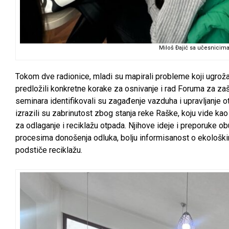
Miloš Đajić sa učesnicim
Tokom dve radionice, mladi su mapirali probleme koji ugrožav
predložili konkretne korake za osnivanje i rad Foruma za zaš
seminara identifikovali su zagađenje vazduha i upravljanje 
izrazili su zabrinutost zbog stanja reke Raške, koju vide kao
za odlaganje i reciklažu otpada. Njihove ideje i preporuke obu
procesima donošenja odluka, bolju informisanost o ekološki
podstiče reciklažu.