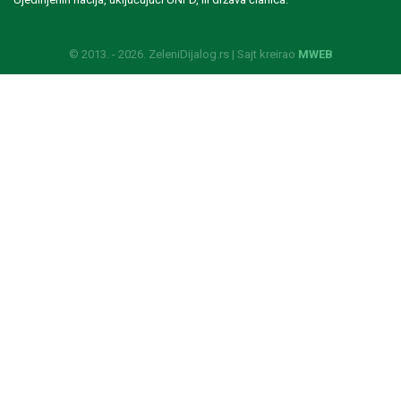
© 2013. - 2026. ZeleniDijalog.rs | Sajt kreirao
MWEB