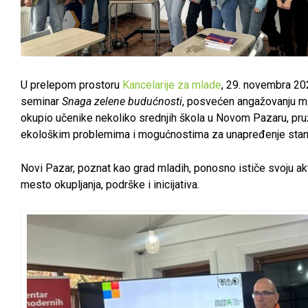
U prelepom prostoru
Kancelarije za mlade
, 29. novembra 20
seminar
Snaga zelene budućnosti
, posvećen angažovanju mla
okupio učenike nekoliko srednjih škola u Novom Pazaru, pruža
ekološkim problemima i mogućnostima za unapređenje stanja
Novi Pazar, poznat kao grad mladih, ponosno ističe svoju akt
mesto okupljanja, podrške i inicijativa.