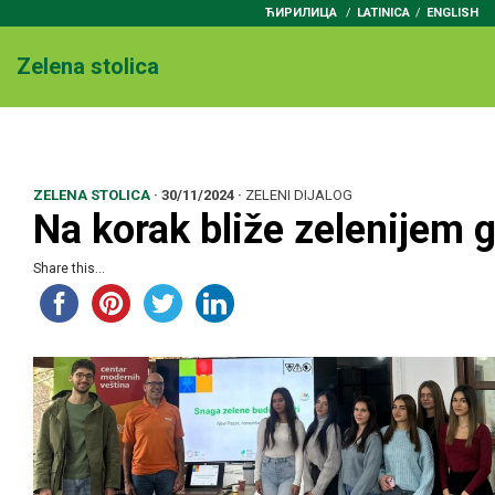
ЋИРИЛИЦА
/
LATINICA
ENGLISH
Zelena stolica
O nama
Vesti
Članice
Odbor u Skupštini
Dokumenta
Pravilnik
Pridruživanje
Kontakt
ZELENA STOLICA
·
30/11/2024
·
ZELENI DIJALOG
Na korak bliže zelenijem 
Share this...