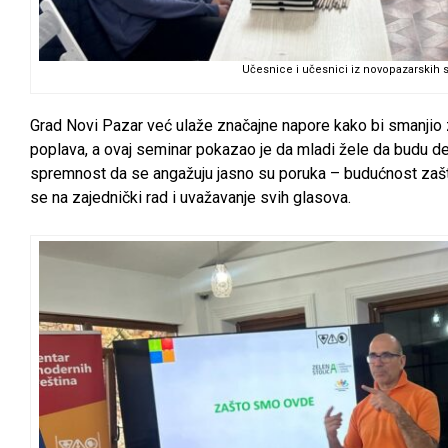
Učesnice i učesnici iz novopazarskih 
Grad Novi Pazar već ulaže značajne napore kako bi smanjio 
poplava, a ovaj seminar pokazao je da mladi žele da budu de
spremnost da se angažuju jasno su poruka – budućnost zašt
se na zajednički rad i uvažavanje svih glasova.