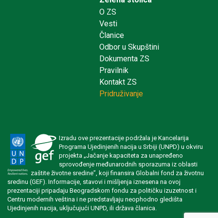
O ZS
Vesti
Članice
Odbor u Skupštini
Dokumenta ZS
Pravilnik
Kontakt ZS
Pridruživanje
Izradu ove prezentacije podržala je Kancelarija
Programa Ujedinjenih nacija u Srbiji (UNPD) u okviru
projekta „Jačanje kapaciteta za unapređeno
sprovođenje međunarodnih sporazuma iz oblasti
zaštite životne sredine”, koji finansira Globalni fond za životnu
sredinu (GEF). Informacije, stavovi i mišljenja iznesena na ovoj
prezentaciji pripadaju Beogradskom fondu za političku izuzetnost i
Centru modernih veština i ne predstavljaju neophodno gledišta
Ujedinjenih nacija, uključujući UNPD, ili država članica.