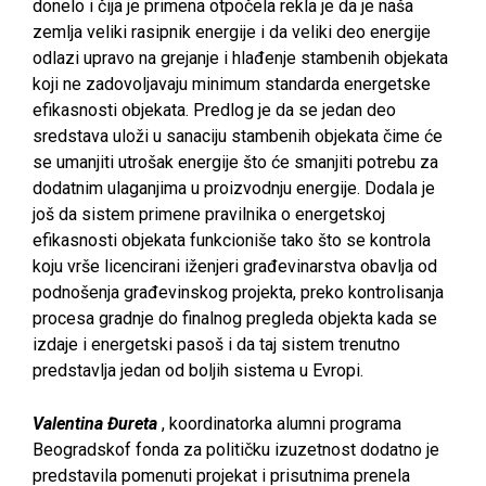
donelo i čija je primena otpočela rekla je da je naša
zemlja veliki rasipnik energije i da veliki deo energije
odlazi upravo na grejanje i hlađenje stambenih objekata
koji ne zadovoljavaju minimum standarda energetske
efikasnosti objekata. Predlog je da se jedan deo
sredstava uloži u sanaciju stambenih objekata čime će
se umanjiti utrošak energije što će smanjiti potrebu za
dodatnim ulaganjima u proizvodnju energije. Dodala je
još da sistem primene pravilnika o energetskoj
efikasnosti objekata funkcioniše tako što se kontrola
koju vrše licencirani iženjeri građevinarstva obavlja od
podnošenja građevinskog projekta, preko kontrolisanja
procesa gradnje do finalnog pregleda objekta kada se
izdaje i energetski pasoš i da taj sistem trenutno
predstavlja jedan od boljih sistema u Evropi.
Valentina Đureta
, koordinatorka alumni programa
Beogradskof fonda za političku izuzetnost dodatno je
predstavila pomenuti projekat i prisutnima prenela