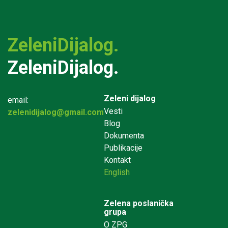
ZeleniDijalog.
ZeleniDijalog.
Zeleni dijalog
email:
Vesti
zelenidijalog@gmail.com
Blog
Dokumenta
Publikacije
Kontakt
English
Zelena poslanička
grupa
O ZPG