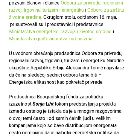
pozvani članovi i članice
Odbora za privredu, regionalni
razvoj, trgovinu, turizam i energetiku
i
Odbora za zaštitu
životne sredine
. Okruglom stolu, održanom 16. maja,
prisustvovali su i predstavnici i predstavnice
Ministarstva energetike, razvoja i životne sredine
i
Ministarstva građevinarstva i urbanizma
.
U uvodnom obraćanju predsednica Odbora za privredu,
regionalni razvoj, trgovinu, turizam i energetiku Narodne
skupštine Republike Srbije Aleksandra Tomić najavila je
da će na sledećoj sednici odbora tema biti –
Energetska efikasnost kao pokretač privrede.
Predsednica Beogradskog fonda za političku
izuzetnost
Sonja Liht
tokom predstavljanja projekta
između ostalog je istakla da je u mnogim razgovorima
o ovoj temi često i od samih čelnih ljudi u velikim
kompanijama koje se bave distribucijom energenata
često pominjano da je najbolja energetska politika da