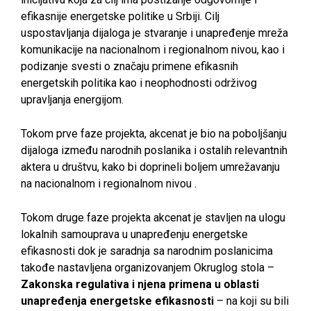
efikasnije energetske politike u Srbiji. Cilj
uspostavljanja dijaloga je stvaranje i unapređenje mreža
komunikacije na nacionalnom i regionalnom nivou, kao i
podizanje svesti o značaju primene efikasnih
energetskih politika kao i neophodnosti održivog
upravljanja energijom.
Tokom prve faze projekta, akcenat je bio na poboljšanju
dijaloga između narodnih poslanika i ostalih relevantnih
aktera u društvu, kako bi doprineli boljem umrežavanju
na nacionalnom i regionalnom nivou .
Tokom druge faze projekta akcenat je stavljen na ulogu
lokalnih samouprava u unapređenju energetske
efikasnosti dok je saradnja sa narodnim poslanicima
takođe nastavljena organizovanjem Okruglog stola –
Zakonska regulativa i njena primena u oblasti
unapređenja energetske efikasnosti
– na koji su bili