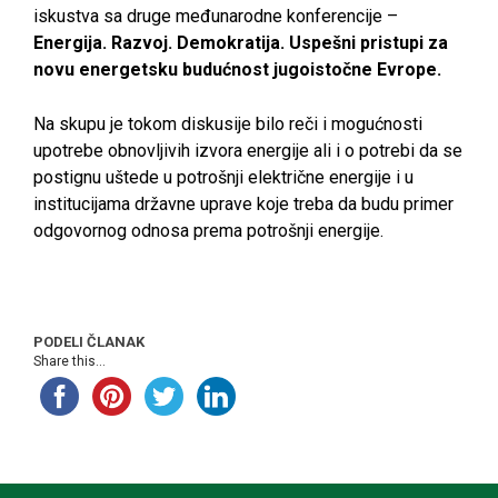
iskustva sa druge međunarodne konferencije –
Energija. Razvoj. Demokratija. Uspešni pristupi za
novu energetsku budućnost jugoistočne Evrope.
Na skupu je tokom diskusije bilo reči i mogućnosti
upotrebe obnovljivih izvora energije ali i o potrebi da se
postignu uštede u potrošnji električne energije i u
institucijama državne uprave koje treba da budu primer
odgovornog odnosa prema potrošnji energije.
PODELI ČLANAK
Share this...