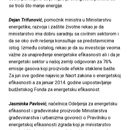
se troši što manje energije.
Dejan Trifunović
, pomoćnik ministra u Ministarstvu
energetike, razvoja i zaštite životne rekao je da
ministarstvo ima dobru saradnju sa civilnim sektorom i
da se oko svih rešenja konsultuje sa predstavnicima
istog. Između ostalog, rekao je da su investicije veoma
važne za unapređenje energetske efikasnosti ali i da je
energetski sektor u našoj zemlji odgovoran za 76%
emisije gasova koji proizvode efekte staklene bašte.
Za jun ove godine najavio je Nacrt zakona o energetskoj
efikasnosti a za januar 2014. godine uspostavljanje
budžetskog Fonda za energetsku efikasnost.
Jasminka Pavlović
, načelnica Odeljenja za energetsku
efikasnost i građevinske proizvode Ministarstva
građevinarstva i urbanizma govoreći o Pravilniku o
energetskoj efikasnosti zgrada koji je ministarstvo