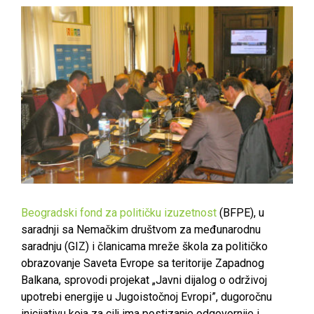
Beogradski fond za političku izuzetnost
(BFPE), u
saradnji sa Nemačkim društvom za međunarodnu
saradnju (GIZ) i članicama mreže škola za političko
obrazovanje Saveta Evrope sa teritorije Zapadnog
Balkana, sprovodi projekat „Javni dijalog o održivoj
upotrebi energije u Jugoistočnoj Evropi”, dugoročnu
inicijativu koja za cilj ima postizanje odgovornije i