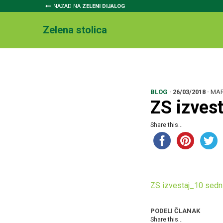
NAZAD NA
ZELENI DIJALOG
Zelena stolica
BLOG
·
26/03/2018
·
MAR
ZS izves
Share this...
ZS izvestaj_10 sedn
PODELI ČLANAK
Share this...