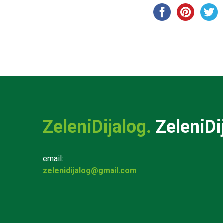
ZeleniDijalog.
ZeleniDi
email:
zelenidijalog@gmail.com