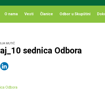
O nama
Vesti
Članice
Odbor u Skupštini
Dok
IJA MUTIĆ
taj_10 sednica Odbora
ica Odbora