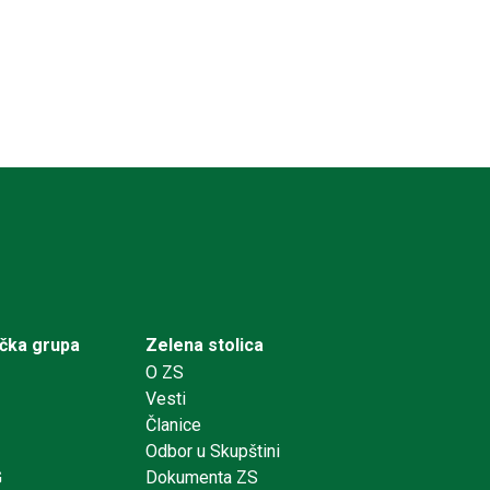
ička grupa
Zelena stolica
O ZS
Vesti
Članice
Odbor u Skupštini
G
Dokumenta ZS