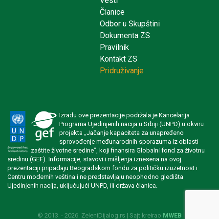
Vesti
Članice
Odbor u Skupštini
Dokumenta ZS
Pravilnik
Kontakt ZS
Pridruživanje
Izradu ove prezentacije podržala je Kancelarija
Programa Ujedinjenih nacija u Srbiji (UNPD) u okviru
projekta „Jačanje kapaciteta za unapređeno
sprovođenje međunarodnih sporazuma iz oblasti
zaštite životne sredine”, koji finansira Globalni fond za životnu
sredinu (GEF). Informacije, stavovi i mišljenja iznesena na ovoj
prezentaciji pripadaju Beogradskom fondu za političku izuzetnost i
Centru modernih veština i ne predstavljaju neophodno gledišta
Ujedinjenih nacija, uključujući UNPD, ili država članica.
© 2013. - 2026. ZeleniDijalog.rs | Sajt kreirao
MWEB