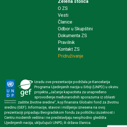
Zelena stolica
O ZS
Vesti
Članice
Odbor u Skupštini
Dokumenta ZS
Pravilnik
Kontakt ZS
Pridruživanje
Izradu ove prezentacije podržala je Kancelarija
Programa Ujedinjenih nacija u Srbiji (UNPD) u okviru
projekta „Jačanje kapaciteta za unapređeno
sprovođenje međunarodnih sporazuma iz oblasti
zaštite životne sredine”, koji finansira Globalni fond za životnu
sredinu (GEF). Informacije, stavovi i mišljenja iznesena na ovoj
prezentaciji pripadaju Beogradskom fondu za političku izuzetnost i
Centru modernih veština i ne predstavljaju neophodno gledišta
Ujedinjenih nacija, uključujući UNPD, ili država članica.