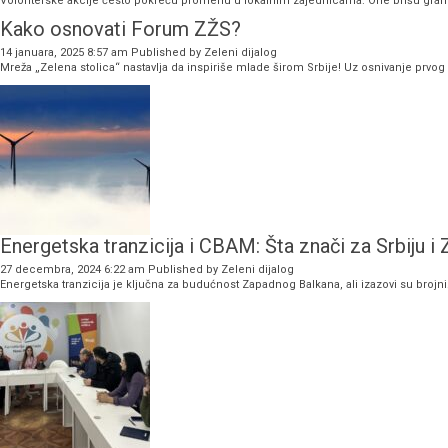
Volonterske akcije često pokreću promenu u lokalnim zajednicama. One brišu granic
Kako osnovati Forum ZŽS?
14 januara, 2025 8:57 am
Published by
Zeleni dijalog
Mreža „Zelena stolica“ nastavlja da inspiriše mlade širom Srbije! Uz osnivanje prvog 
Energetska tranzicija i CBAM: Šta znači za Srbiju i
27 decembra, 2024 6:22 am
Published by
Zeleni dijalog
Energetska tranzicija je ključna za budućnost Zapadnog Balkana, ali izazovi su brojni