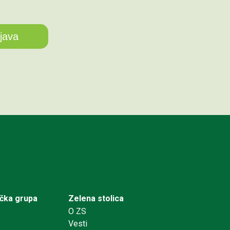
ička grupa
Zelena stolica
O ZS
Vesti