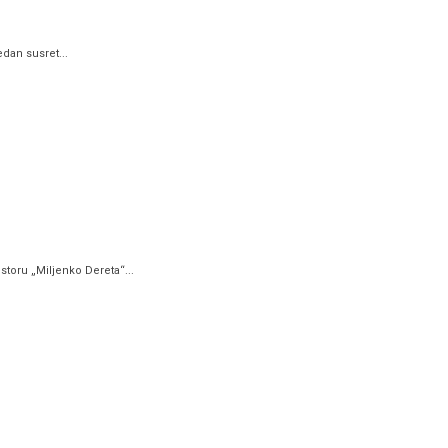
dan susret...
toru „Miljenko Dereta“...