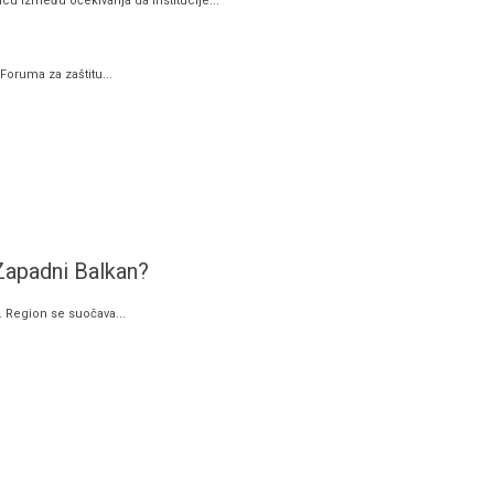
u između očekivanja da institucije...
Foruma za zaštitu...
 Zapadni Balkan?
. Region se suočava...