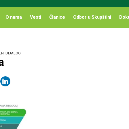
O nama
Vesti
Članice
Odbor u Skupštini
Dok
ENI DIJALOG
a