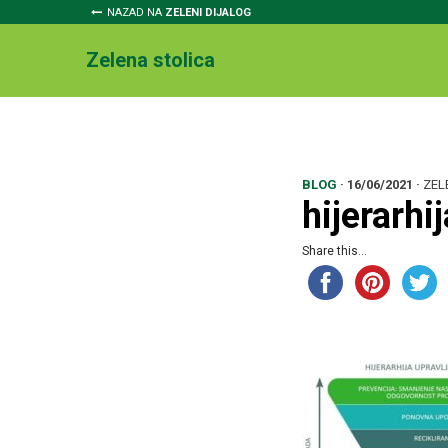
NAZAD NA
ZELENI DIJALOG
Zelena stolica
BLOG
·
16/06/2021
·
ZEL
hijerarhij
Share this...