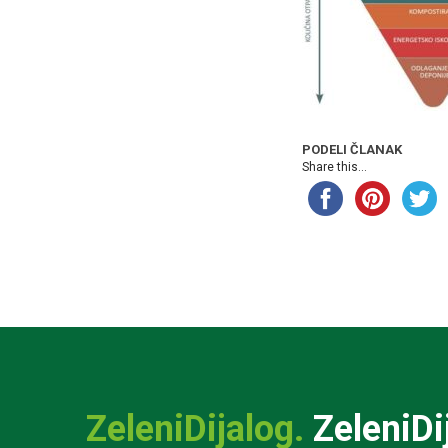
PODELI ČLANAK
Share this...
ZeleniDijalog.
ZeleniDi