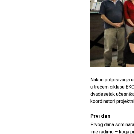
Nakon potpisivanja u
u trećem ciklusu EKO
dvadesetak učesnika 
koordinatori projektn
Prvi dan
Prvog dana seminara u
ime radimo – koga pr