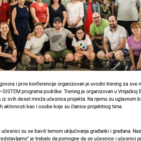
govora i prve konferencije organizovan je uvodni trening za sve 
-SISTEM programa podrške. Trening je organizovan u Vrnjačkoj Ba
iz svih deset mreža učesnica projekta. Na njemu su uglavnom bil
ih aktivnosti kao i osobe koje su članice projektnog tima.
česnici su se bavili temom uključivanja građanki i građana. Nazi
edstavljamo” je trebalo da pomogne da se učesnice i učesnici pr