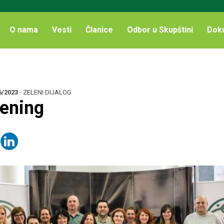
O nama
Vesti
Članice
Odbor u Skupštini
Dok
6/2023
·
ZELENI DIJALOG
rening