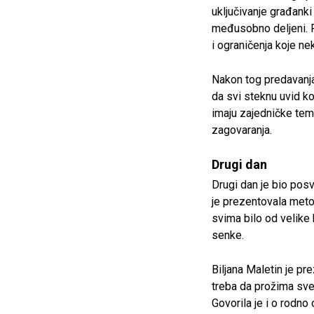
uključivanje građanki
međusobno deljeni. P
i ograničenja koje nek
Nakon tog predavanja
da svi steknu uvid ko
imaju zajedničke teme
zagovaranja.
Drugi dan
Drugi dan je bio posv
je prezentovala metod
svima bilo od velike 
senke.
Biljana Maletin je p
treba da prožima sve
Govorila je i o rodn