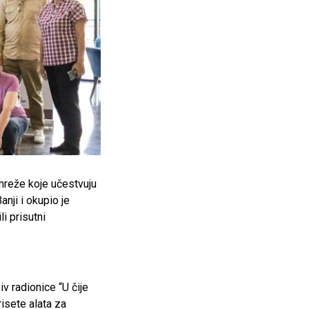
mreže koje učestvuju
nji i okupio je
i prisutni
v radionice “U čije
isete alata za