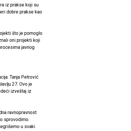
ra iz prakse koji su
meri dobre prakse kao
ojekti što je pomoglo
ali oni projekti koji
u procesima javnog
cija. Tanja Petrović
lavlju 27. Ovo je
deći izveštaj iz
odna ravnopravnost
lno sprovodimo.
tegrišemo u svaki