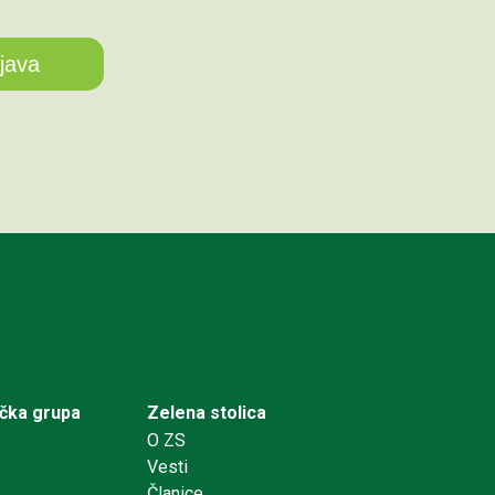
ička grupa
Zelena stolica
O ZS
Vesti
Članice