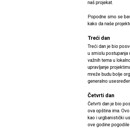
naš projekat.
Popodne smo se bavil
kako da naše projekt
Treći dan
Treći dan je bio posv
u smislu postupanja 
važnih tema u lokalno
upravljanje projekti
mreže budu bolje orga
generalno usesređeno
Četvrti dan
Četvrti dan je bio p
ova opština ima. Ovo 
kao i urgbanistički u
ove godine pogodile 