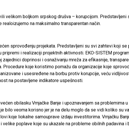
i velikom boljkom srpskog drušva – korupcijom. Predstavljeni s
e realoizujemo na maksimalno transparentan način.
ećen sprovođenju projekata. Predstavljeni su svi zahtevi koji se 
u pripremi i realizaciji projektnih aktivnosti. EKO-SISTEM progr
j zajednici doprinosi i osnaživanju mreža za efikasnije, transparen
ma. Procedure koje koristimo pomažu da organizacije koje sprovod
nizovane i usesređene na borbu protiv korupcije, veću vidljivost
st na postavljene indikatore uspešnosti.
osvećen obilasku Vrnjačke Banje i upoznavanjem sa problemima u ž
je bilo veoma korisno jer je na delu moglo da se vidi koliko su va
slovi koje liokalne samouprave izdaju investitorima. Vrnjačku Ban
i velike poplave koje su ukazale na probleme obilnih padavina i b