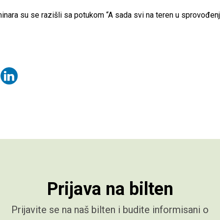
nara su se razišli sa potukom “A sada svi na teren u sprovođenj
Prijava na bilten
Prijavite se na naš bilten i budite informisani o