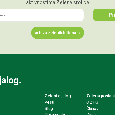
aktivnostima Zelene stolice
arhiva zelenih biltena
jalog.
Zeleni dijalog
Zelena poslan
Vesti
O ZPG
Blog
Članovi
Dokumenta
Vesti