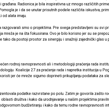
 i građana. Radionica je bila inspirativna uz mnogo različitih prime
omogla je i da se unutar prisutnih podele različita iskustva, pri
i od alata imaju.
 razgovarali smo o projektima. Pre svega predstavljeni su svi pr
ja mreža je na šta fokusirana. Ovo je bilo korisno jer su se prepozn
 tako da postoji prostor za sinergiju i snažniji zajednički glas 
ećen rodnoj ravnopravnosti ali i metodologiji praćenja rada institu
ologiju Koalicije 27 za praćenje rada i napretka institucija u Pog
koristi jer će mreže sigurno doprineti prikupljanju podataka za sle
rezentovala podatke razvrstane po polu. Zatim je govorila zašto r
 oblasti društva i kako da urodnjavanje u našim projektima pravi
o odgovornom budžetiranju i kako da temu rodne ravnopravnosti in