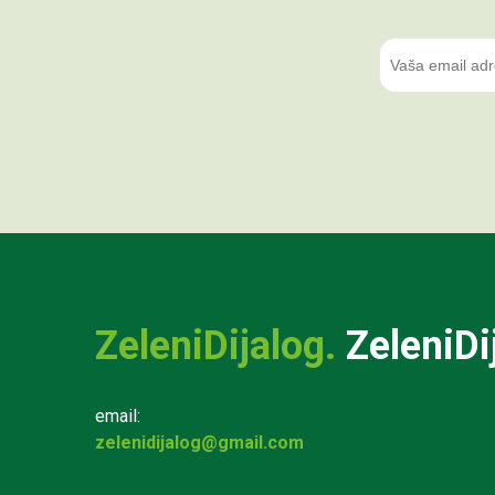
ZeleniDijalog.
ZeleniDi
email:
zelenidijalog@gmail.com