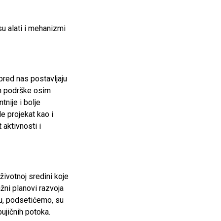
u alati i mehanizmi
pred nas postavljaju
am podrške osim
tnije i bolje
e projekat kao i
 aktivnosti i
ivotnoj sredini koje
žni planovi razvoja
ju, podsetićemo, su
ujičnih potoka.