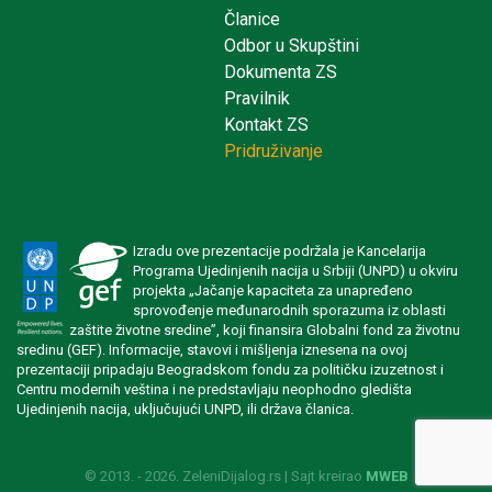
Članice
Odbor u Skupštini
Dokumenta ZS
Pravilnik
Kontakt ZS
Pridruživanje
Izradu ove prezentacije podržala je Kancelarija
Programa Ujedinjenih nacija u Srbiji (UNPD) u okviru
projekta „Jačanje kapaciteta za unapređeno
sprovođenje međunarodnih sporazuma iz oblasti
zaštite životne sredine”, koji finansira Globalni fond za životnu
sredinu (GEF). Informacije, stavovi i mišljenja iznesena na ovoj
prezentaciji pripadaju Beogradskom fondu za političku izuzetnost i
Centru modernih veština i ne predstavljaju neophodno gledišta
Ujedinjenih nacija, uključujući UNPD, ili država članica.
© 2013. - 2026. ZeleniDijalog.rs | Sajt kreirao
MWEB