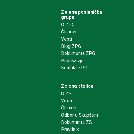
Zelena poslanička
grupa
O ZPG
Članovi
Vesti
Blog ZPG
Dokumenta ZPG
Publikacije
Kontakt ZPG
Zelena stolica
O ZS
Vesti
Članice
Odbor u Skupštini
Dokumenta ZS
Pravilnik