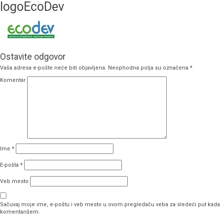
logoEcoDev
Ostavite odgovor
Vaša adresa e-pošte neće biti objavljena.
Neophodna polja su označena
*
Komentar
Ime
*
E-pošta
*
Veb mesto
Sačuvaj moje ime, e-poštu i veb mesto u ovom pregledaču veba za sledeći put kada
komentarišem.