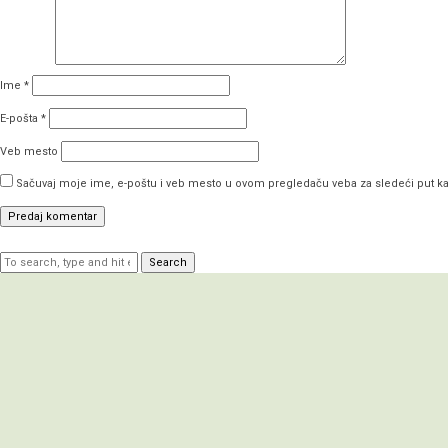
Ime
*
E-pošta
*
Veb mesto
Sačuvaj moje ime, e-poštu i veb mesto u ovom pregledaču veba za sledeći put 
Search