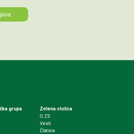
ička grupa
Zelena stolica
O ZS
Vesti
Članice