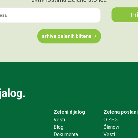
arhiva zelenih biltena
jalog.
Zeleni dijalog
Zelena poslan
Vesti
O ZPG
Blog
Članovi
Dokumenta
Vesti