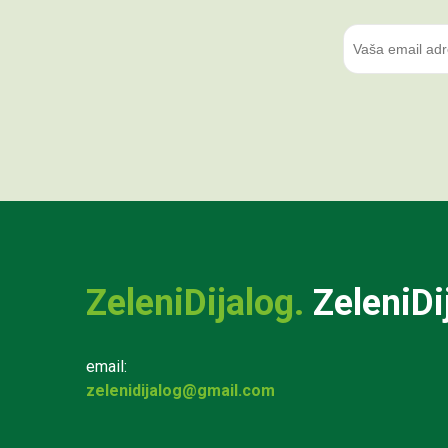
ZeleniDijalog.
ZeleniDi
email:
zelenidijalog@gmail.com