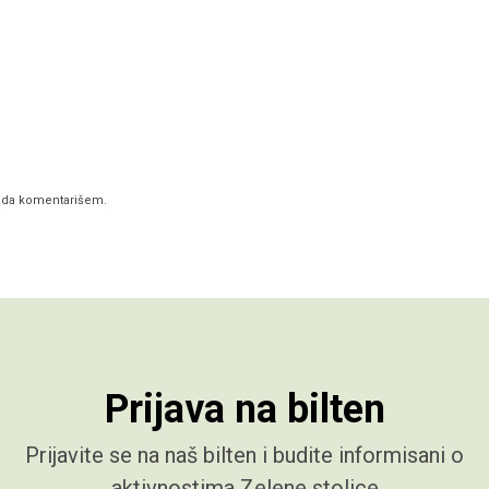
kada komentarišem.
Prijava na bilten
Prijavite se na naš bilten i budite informisani o
aktivnostima Zelene stolice