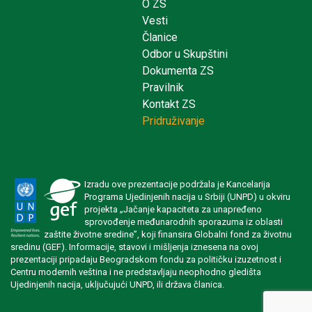
O ZS
Vesti
Članice
Odbor u Skupštini
Dokumenta ZS
Pravilnik
Kontakt ZS
Pridruživanje
Izradu ove prezentacije podržala je Kancelarija
Programa Ujedinjenih nacija u Srbiji (UNPD) u okviru
projekta „Jačanje kapaciteta za unapređeno
sprovođenje međunarodnih sporazuma iz oblasti
zaštite životne sredine”, koji finansira Globalni fond za životnu
sredinu (GEF). Informacije, stavovi i mišljenja iznesena na ovoj
prezentaciji pripadaju Beogradskom fondu za političku izuzetnost i
Centru modernih veština i ne predstavljaju neophodno gledišta
Ujedinjenih nacija, uključujući UNPD, ili država članica.