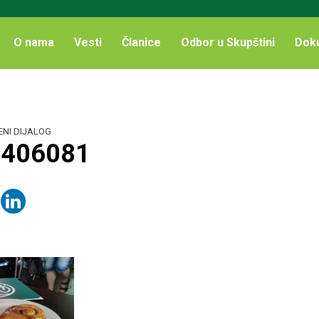
O nama
Vesti
Članice
Odbor u Skupštini
Dok
ENI DIJALOG
7406081