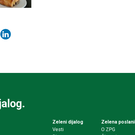
jalog.
Zeleni dijalog
Zelena poslan
Vesti
O ZPG