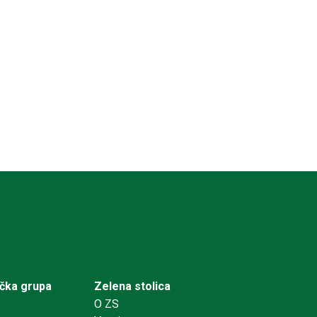
ička grupa
Zelena stolica
O ZS