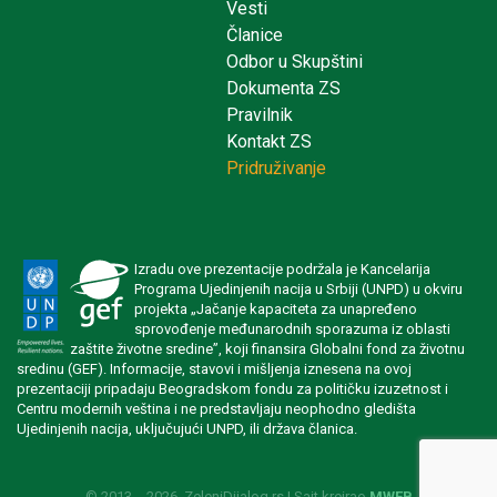
Vesti
Članice
Odbor u Skupštini
Dokumenta ZS
Pravilnik
Kontakt ZS
Pridruživanje
Izradu ove prezentacije podržala je Kancelarija
Programa Ujedinjenih nacija u Srbiji (UNPD) u okviru
projekta „Jačanje kapaciteta za unapređeno
sprovođenje međunarodnih sporazuma iz oblasti
zaštite životne sredine”, koji finansira Globalni fond za životnu
sredinu (GEF). Informacije, stavovi i mišljenja iznesena na ovoj
prezentaciji pripadaju Beogradskom fondu za političku izuzetnost i
Centru modernih veština i ne predstavljaju neophodno gledišta
Ujedinjenih nacija, uključujući UNPD, ili država članica.
© 2013. - 2026. ZeleniDijalog.rs | Sajt kreirao
MWEB