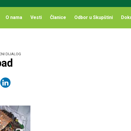
O nama
Vesti
Članice
Odbor u Skupštini
Dok
ENI DIJALOG
pad