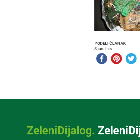
PODELI ČLANAK
Share this...
ZeleniDijalog.
ZeleniDi