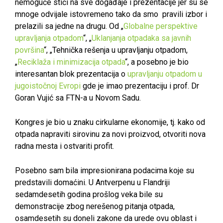
nemoguće stići na sve događaje i prezentacije jer su se
mnoge odvijale istovremeno tako da smo pravili izbor i
prelazili sa jedne na drugu. Od „
Globalne perspektive
upravljanja otpadom
“, „
Uklanjanja otpadaka sa javnih
površina
“, „Tehnička rešenja u upravljanju otpadom,
„
Reciklaža i minimizacija otpada
“, a posebno je bio
interesantan blok prezentacija o
upravljanju otpadom u
jugoistočnoj Evropi
gde je imao prezentaciju i prof. Dr
Goran Vujić sa FTN-a u Novom Sadu.
Kongres je bio u znaku cirkularne ekonomije, tj. kako od
otpada napraviti sirovinu za novi proizvod, otvoriti nova
radna mesta i ostvariti profit.
Posebno sam bila impresionirana podacima koje su
predstavili domaćini. U Antverpenu u Flandriji
sedamdesetih godina prošlog veka bile su
demonstracije zbog nerešenog pitanja otpada,
osamdesetih su doneli zakone da urede ovu oblast i