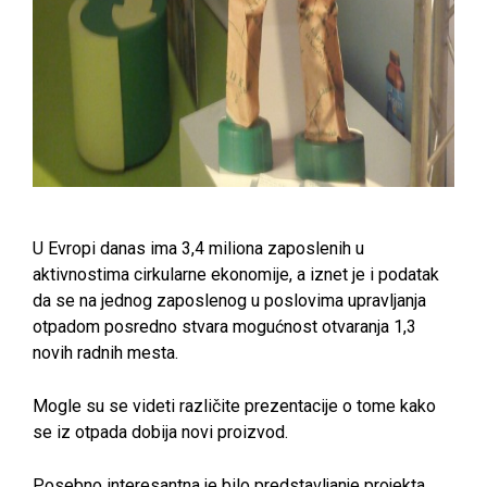
U Evropi danas ima 3,4 miliona zaposlenih u
aktivnostima cirkularne ekonomije, a iznet je i podatak
da se na jednog zaposlenog u poslovima upravljanja
otpadom posredno stvara mogućnost otvaranja 1,3
novih radnih mesta.
Mogle su se videti različite prezentacije o tome kako
se iz otpada dobija novi proizvod.
Posebno interesantna je bilo predstavljanje projekta