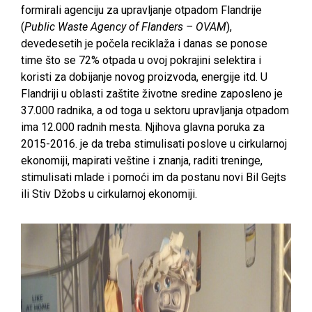
formirali agenciju za upravljanje otpadom Flandrije
(
Public Waste Agency of Flanders – OVAM
),
devedesetih je počela reciklaža i danas se ponose
time što se 72% otpada u ovoj pokrajini selektira i
koristi za dobijanje novog proizvoda, energije itd. U
Flandriji u oblasti zaštite životne sredine zaposleno je
37.000 radnika, a od toga u sektoru upravljanja otpadom
ima 12.000 radnih mesta. Njihova glavna poruka za
2015-2016. je da treba stimulisati poslove u cirkularnoj
ekonomiji, mapirati veštine i znanja, raditi treninge,
stimulisati mlade i pomoći im da postanu novi Bil Gejts
ili Stiv Džobs u cirkularnoj ekonomiji.