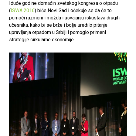
Iduće godine domaćin svetskog kongresa o otpadu
(
ISWA 2016
) biće Novi Sad i očekuje se da će to
pomoći razmeni i možda i usvajanju iskustava drugih
učesnika, kako bi se brže i bolje uredilo pitanje
upravljanja otpadom u Srbiji i pomoglo primeni
strategije cirkularne ekonomije.