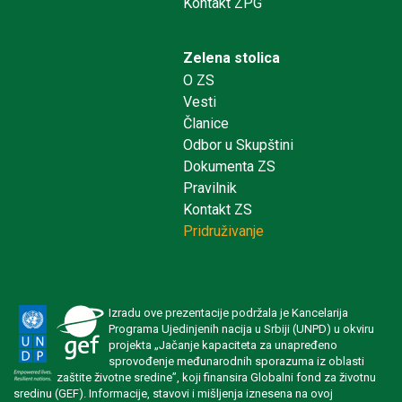
Kontakt ZPG
Zelena stolica
O ZS
Vesti
Članice
Odbor u Skupštini
Dokumenta ZS
Pravilnik
Kontakt ZS
Pridruživanje
Izradu ove prezentacije podržala je Kancelarija
Programa Ujedinjenih nacija u Srbiji (UNPD) u okviru
projekta „Jačanje kapaciteta za unapređeno
sprovođenje međunarodnih sporazuma iz oblasti
zaštite životne sredine”, koji finansira Globalni fond za životnu
sredinu (GEF). Informacije, stavovi i mišljenja iznesena na ovoj