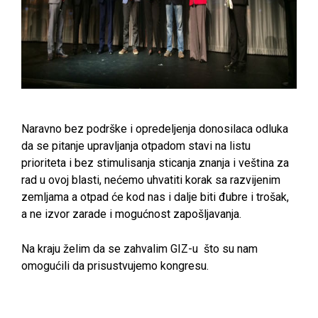
Naravno bez podrške i opredeljenja donosilaca odluka
da se pitanje upravljanja otpadom stavi na listu
prioriteta i bez stimulisanja sticanja znanja i veština za
rad u ovoj blasti, nećemo uhvatiti korak sa razvijenim
zemljama a otpad će kod nas i dalje biti đubre i trošak,
a ne izvor zarade i mogućnost zapošljavanja.
Na kraju želim da se zahvalim GIZ-u što su nam
omogućili da prisustvujemo kongresu.