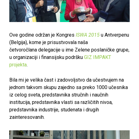
Ove godine održan je Kongres
ISWA 2015
u Antverpenu
(Belgija), kome je prisustvovala naša
četvoročlana delegacije u ime Zelene poslaničke grupe,
u organizaciji i finansijsku podršku
GIZ IMPAKT
projekta
.
Bila mi je velika čast i zadovoljstvo da učestvujem na
jednom takvom skupu zajedno sa preko 1000 učesnika
iz celog sveta, predstavnika stručnih i naučnih
institucija, predstavnika vlasti sa različitih nivoa,
predstavnika industrije, studenata i drugih
zainteresovanih.