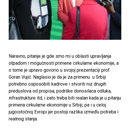
Naravno, pitanje je gde smo mi u oblasti upravljanja
otpadom i mogućnosti primene cirkularne ekonomije, a
o tome je upravo govorio u svojoj prezentaciji prof.
Goran Vujić. Naglasio je da je za primenu u Srbiji
potrebno osposobiti kadrove i stvoriti niz drugih
preduslova od propisa, podrške donosilaca odluka,
infrastrukture itd, i zato treba biti realan kada je u pitanju
primena cirkularne ekonomije u Srbiji, pa i u celoj
jugoistočnoj Evropi jer postoji razlika između potreba i
realnog stanja.