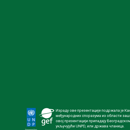
Израду ове презентације подржала је Ка
међународних споразума из области зашт
овој презентацији припадају Београдско
укључујући UNPD, или држава чланица.