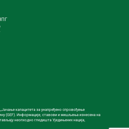
ЗПГ
е
Г
а „Јачање капацитета за унапређено спровођење
ину (GEF). Информације, ставови и мишљења изнесена на
тављају неопходно гледишта Уједињених нација,