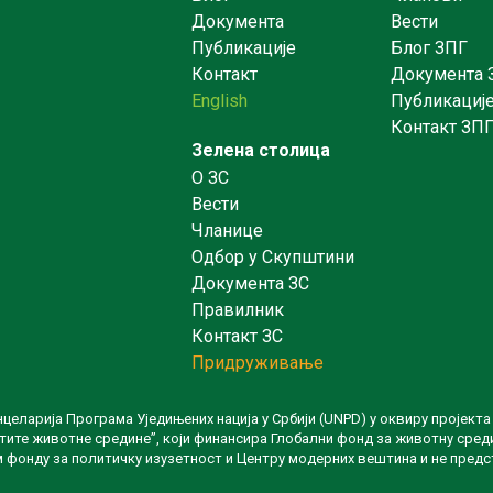
Документа
Вести
Публикације
Блог ЗПГ
Контакт
Документа 
English
Публикациј
Контакт ЗП
Зелена столица
O ЗС
Вести
Чланице
Одбор у Скупштини
Документа ЗС
Правилник
Контакт ЗС
Придруживање
нцеларија Програма Уједињених нација у Србији (UNPD) у оквиру пројект
ите животне средине”, који финансира Глобални фонд за животну сред
м фонду за политичку изузетност и Центру модерних вештина и не предс