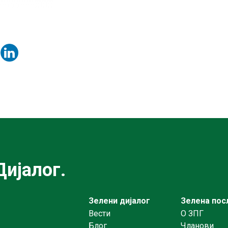
ијалог.
Зелени дијалог
Зелена пос
Вести
О ЗПГ
Блог
Чланови