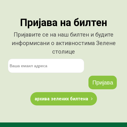
Пријава на билтен
Пријавите се на наш билтен и будите
информисани о активностима Зелене
столице
архива зелених билтена