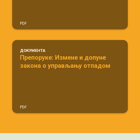
PDF
ДОКУМЕНТА
Препоруке: Измене и допуне
закона о управљању отпадом
PDF