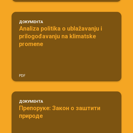
ДОКУМЕНТА
Analiza politika o ublažavanju i
prilogođavanju na klimatske
promene
PDF
ДОКУМЕНТА
Препоруке: Закон о заштити
природе