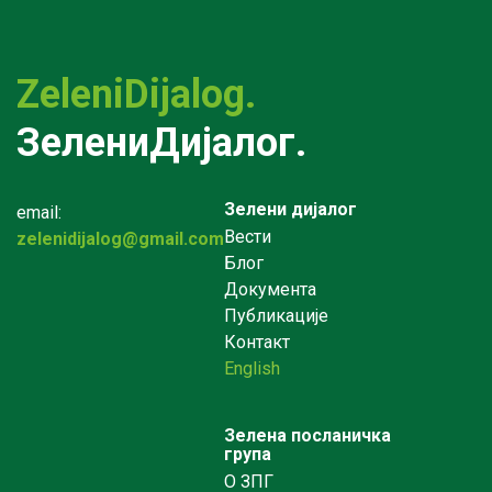
ZeleniDijalog.
ЗелениДијалог.
Зелени дијалог
email:
Вести
zelenidijalog@gmail.com
Блог
Документа
Публикације
Контакт
English
Зелена посланичка
група
О ЗПГ