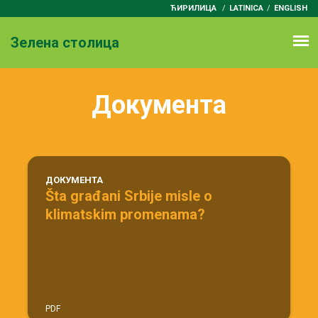
ЋИРИЛИЦА
/
LATINICA
ENGLISH
Зелена столица
Документа
ДОКУМЕНТА
Šta građani Srbije misle o
klimatskim promenama?
PDF