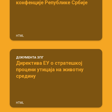
конфенције Републике Србије
HTML
ДОКУМЕНТА ЗПГ
Директива ЕУ о стратешкој
процени утицаја на животну
средину
HTML