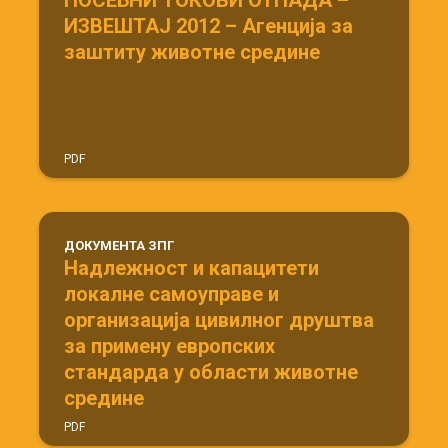
ПОСЕБНИ ТОКОВИ ОТПАДА –
ИЗВЕШТАЈ 2012 – Агенција за
заштиту животне средине
PDF
ДОКУМЕНТА ЗПГ
Надлежност и капацитети
локалне самоуправе и
организација цивилног друштва
за примену европских
стандарда у области животне
средине
PDF