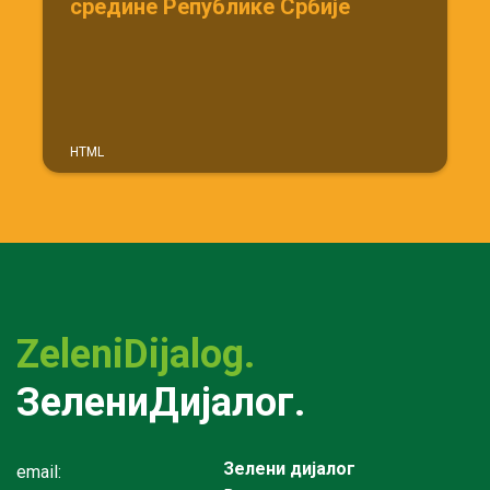
средине Републике Србије
HTML
ZeleniDijalog.
ЗелениДијалог.
Зелени дијалог
email: