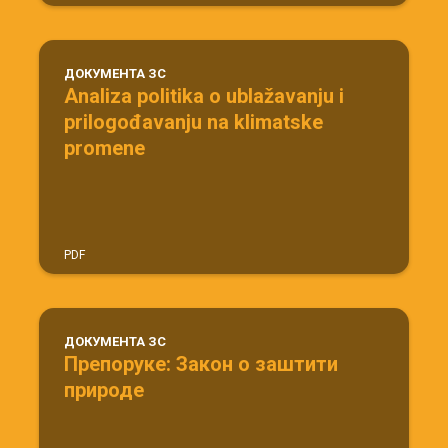
ДОКУМЕНТА ЗС
Analiza politika o ublažavanju i
prilogođavanju na klimatske
promene
PDF
ДОКУМЕНТА ЗС
Препоруке: Закон о заштити
природе