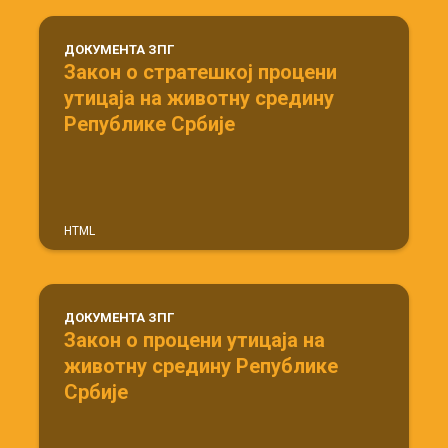
ДОКУМЕНТА ЗПГ
Закон о стратешкој процени
утицаја на животну средину
Републике Србије
HTML
ДОКУМЕНТА ЗПГ
Закон о процени утицаја на
животну средину Републике
Србије