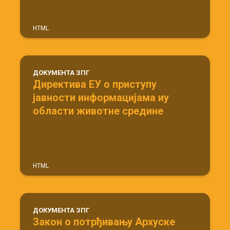
HTML
ДОКУМЕНТА ЗПГ
Директива ЕУ о приступу
јавности информацијама иy
области животне средине
HTML
ДОКУМЕНТА ЗПГ
Закон о потрђивању Архуске