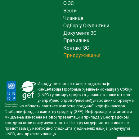
O ЗС
Вести
Чланице
Одбор у Скупштини
Документа ЗС
Правилник
Контакт ЗС
Придруживање
Израду ове презентације подржала је
Канцеларија Програма Уједињених нација у Србији
(UNPD) у оквиру пројекта „Јачање капацитета за
унапређено спровођење међународних споразума
из области заштите животне средине”, који финансира
Глобални фонд за животну средину (GEF). Информације, ставови и
мишљења изнесена на овој презентацији припадају Београдском
фонду за политичку изузетност и Центру модерних вештина и не
представљају неопходно гледишта Уједињених нација, укључујући
UNPD, или држава чланица.