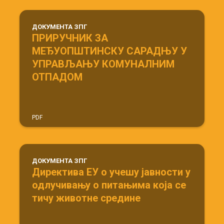
ДОКУМЕНТА ЗПГ
ПРИРУЧНИК ЗА
МЕЂУОПШТИНСКУ САРАДЊУ У
УПРАВЉАЊУ КОМУНАЛНИМ
ОТПАДОМ
PDF
ДОКУМЕНТА ЗПГ
Директива ЕУ о учешу јавности у
одлучивању о питањима која се
тичу животне средине