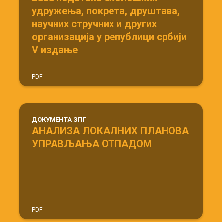
удружења, покрета, друштава,
научних стручних и других
организација у републици србији
V издање
PDF
ДОКУМЕНТА ЗПГ
АНАЛИЗА ЛОКАЛНИХ ПЛАНОВА
УПРАВЉАЊА ОТПАДОМ
PDF