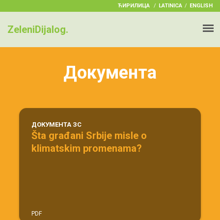
ЋИРИЛИЦА
/
LATINICA
ENGLISH
ZeleniDijalog.
Документа
ДОКУМЕНТА ЗС
Šta građani Srbije misle o
klimatskim promenama?
PDF