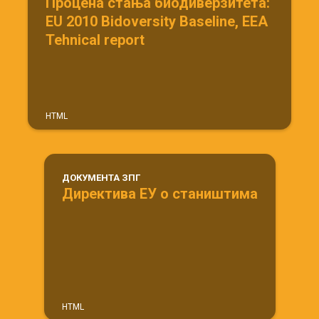
Процена стања биодиверзитета:
EU 2010 Bidoversity Baseline, EEA
Tehnical report
HTML
ДОКУМЕНТА ЗПГ
Директива ЕУ о стаништима
HTML