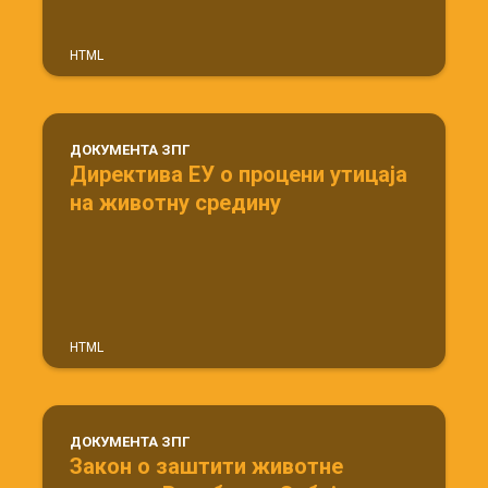
HTML
ДОКУМЕНТА ЗПГ
Директива ЕУ о процени утицаја
на животну средину
HTML
ДОКУМЕНТА ЗПГ
Закон о заштити животне