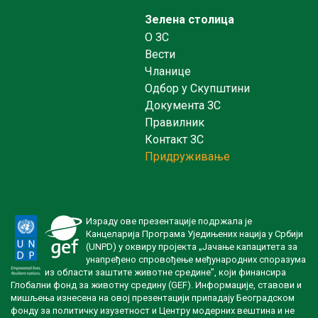
Зелена столица
O ЗС
Вести
Чланице
Одбор у Скупштини
Документа ЗС
Правилник
Контакт ЗС
Придруживање
Израду ове презентације подржала је
Канцеларија Програма Уједињених нација у Србији
(UNPD) у оквиру пројекта „Јачање капацитета за
унапређено спровођење међународних споразума
из области заштите животне средине”, који финансира
Глобални фонд за животну средину (GEF). Информације, ставови и
мишљења изнесена на овој презентацији припадају Београдском
фонду за политичку изузетност и Центру модерних вештина и не