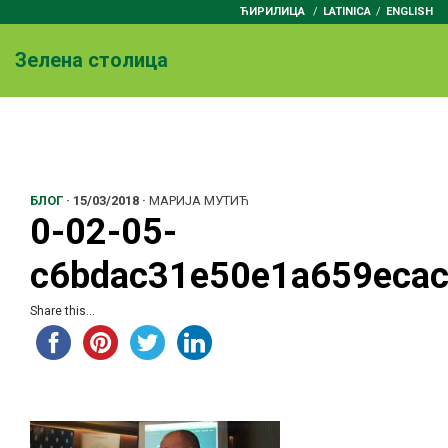
ЋИРИЛИЦА
/
LATINICA
ENGLISH
Зелена столица
O нама
Вести
Чланице
Одбор у Скупштини
Документа
Правилник
Придруживање
Контакт
БЛОГ
·
15/03/2018
·
МАРИЈА МУТИЋ
0-02-05-
c6bdac31e50e1a659ecac
Share this...