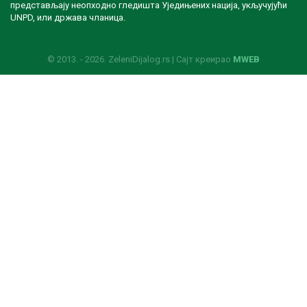
представљају неопходно гледишта Уједињених нација, укључујући
UNPD, или држава чланица.
© 2013. - 2026. ZeleniDijalog.rs | Сајт креирао
MWEB