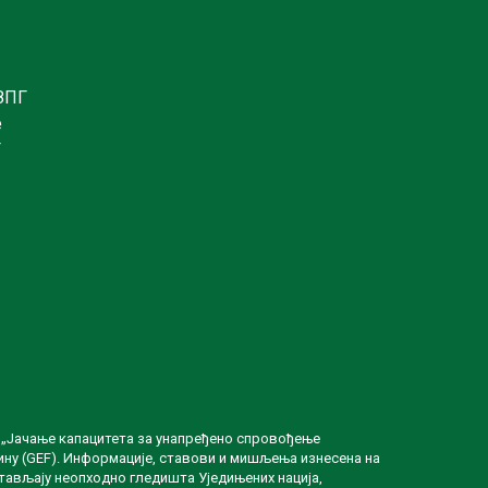
ЗПГ
е
Г
а „Јачање капацитета за унапређено спровођење
ину (GEF). Информације, ставови и мишљења изнесена на
тављају неопходно гледишта Уједињених нација,