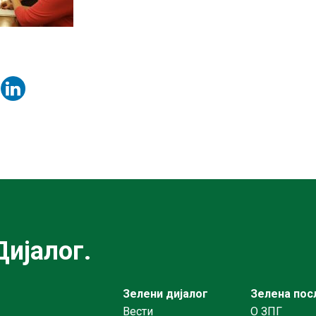
ијалог.
Зелени дијалог
Зелена пос
Вести
О ЗПГ