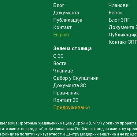
Блог
Чланови
Документа
Вести
Публикације
Блог ЗПГ
Контакт
Документа 
English
Публикациј
Контакт ЗП
Зелена столица
O ЗС
Вести
Чланице
Одбор у Скупштини
Документа ЗС
Правилник
Контакт ЗС
Придруживање
нцеларија Програма Уједињених нација у Србији (UNPD) у оквиру пројект
ите животне средине”, који финансира Глобални фонд за животну сред
м фонду за политичку изузетност и Центру модерних вештина и не предс