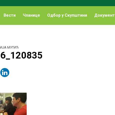
Вести
Чланице
Одбор у Скупштини
Документ
ИЈА МУТИЋ
6_120835